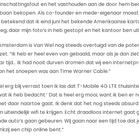
inschattingsfout en het vasthouden aan de door hem b
jn baan bekopen. Als co-founder en mede-eigenaar moest h
j betekend dat ik eind juni het bekende Amerikaanse kar
g, daar mijn foto’s in heb gestopt en het kantoor ben ui
 Amsterdam is Van Wel nog steeds overtuigd van de poten
. “Ik heb er heel even van gebaald, maar als je dan ziet 
jaar tijd… Ik had nooit durven dromen dat wij een internet
an het snoepen was aan Time Warner Cable.”
l erg blij verrast toen ik las dat T-Mobile 4G LTE thuisinte
 wat ik heb bedacht.’ Dat is heel erg mooi, want ik ben er n
et daar naartoe gaat. Ik denk dat het nog steeds absurd i
uiteindelijk wifi te krijgen. Echt draadloos internet gaa
ende auto’s gaan gebeuren. Wij gaan naar een tijd toe dat 
kzij een chip online bent.”