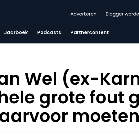
Adverteren
Blogger word
Jaarboek
Podcasts
Partnercontent
an Wel (ex-Karm
hele grote fout
daarvoor moeten