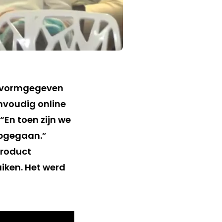
i vormgegeven
nvoudig online
En toen zijn we
 opgegaan.”
product
iken. Het werd