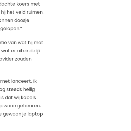
edachte koers met
ij het veld ruimen.
tonnen doosje
tgelopen.”
tie van wat hij met
wat er uiteindelijk
provider zouden
rnet lanceert. Ik
og steeds heilig
s dat wij kabels
t gewoon gebeuren,
je gewoon je laptop