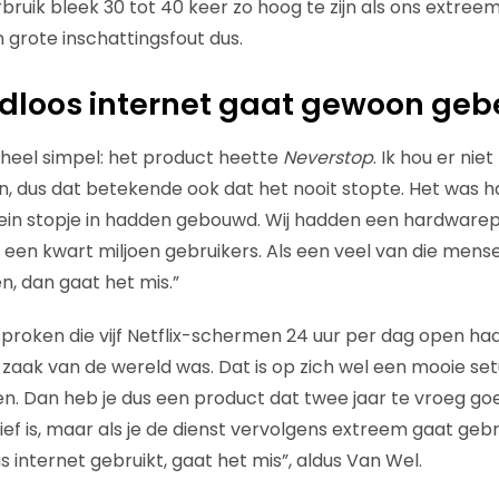
bruik bleek 30 tot 40 keer zo hoog te zijn als ons extree
 grote inschattingsfout dus.
dloos internet gaat gewoon geb
 heel simpel: het product heette
Neverstop
. Ik hou er nie
en, dus dat betekende ook dat het nooit stopte. Het was 
lein stopje in hadden gebouwd. Wij hadden een hardware
n kwart miljoen gebruikers. Als een veel van die mense
n, dan gaat het mis.”
sproken die vijf Netflix-schermen 24 uur per dag open ha
zaak van de wereld was. Dat is op zich wel een mooie set
n. Dan heb je dus een product dat twee jaar te vroeg go
ief is, maar als je de dienst vervolgens extreem gaat geb
is internet gebruikt, gaat het mis”, aldus Van Wel.