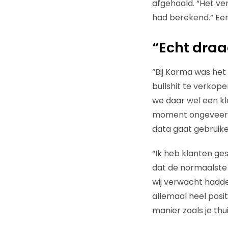
afgehaald. “Het ver
had berekend.” Een
“Echt draa
“Bij Karma was het
bullshit te verkop
we daar wel een k
moment ongeveer ee
data gaat gebruike
“Ik heb klanten ge
dat de normaalste 
wij verwacht hadde
allemaal heel posit
manier zoals je thu