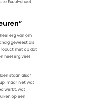
mste Excel-sheet
euren”
t heel erg van om
handig geweest als
product met op dat
n heel erg veel
dden staan alsof
up, maar niet wat
ed werkt, wat
ruiken op een