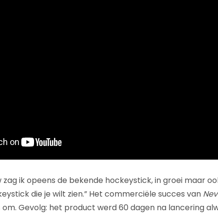
 zag ik opeens de bekende hockeystick, in groei maar ook
ockeystick die je wilt zien.” Het commerciële succes van
Nev
 om. Gevolg: het product werd 60 dagen na lancering al