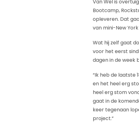
Van Wel is overtui
Bootcamp, Rocksta
opleveren. Dat gaa
van mini-New York o
Wat hij zelf gaat do
voor het eerst sind
dagen in de week b
“Ik heb de laatste
en het heel erg st
heel erg stom vond
gaat in de komende
keer tegenaan lope
project.”