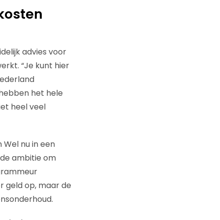
 kosten
delijk advies voor
werkt. “Je kunt hier
Nederland
hebben het hele
et heel veel
n Wel nu in een
 de ambitie om
rogrammeur
er geld op, maar de
vensonderhoud.