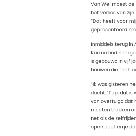
Van Wel moest de 
het verlies van zi
“Dat heeft voor mi
gepresenteerd kree
Inmiddels terug in
Karma had neergezet
is gebouwd in vijf 
bouwen die toch a
“Ik was gisteren hee
dacht: ‘Top, dat is
van overtuigd dat h
moeten trekken om 
net als de zelfrijd
open doet en je dan