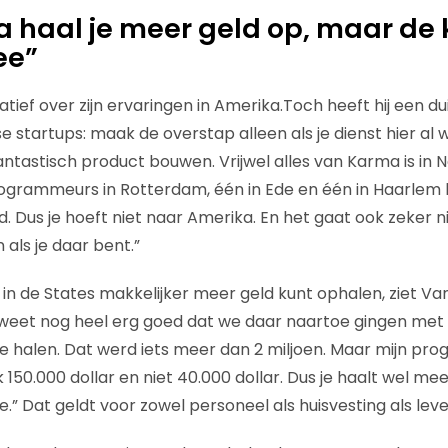
a haal je meer geld op, maar de
ee”
atief over zijn ervaringen in Amerika.Toch heeft hij een dui
e startups: maak de overstap alleen
als je dienst hier al 
antastisch product bouwen. Vrijwel alles van Karma is in 
grammeurs in Rotterdam, één in Ede en één in Haarlem 
 Dus je hoeft niet naar Amerika. En het gaat ook zeker ni
als je daar bent.”
 in de States makkelijker meer geld kunt ophalen, ziet Va
k weet nog heel erg goed dat we daar naartoe gingen met
te halen. Dat werd iets meer dan 2 miljoen. Maar mijn p
150.000 dollar en niet 40.000 dollar. Dus je haalt wel me
.” Dat geldt voor zowel personeel als huisvesting als le