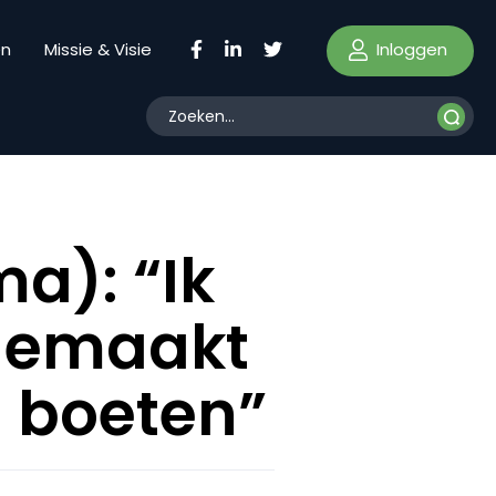
Inloggen
en
Missie & Visie
a): “Ik
 gemaakt
 boeten”