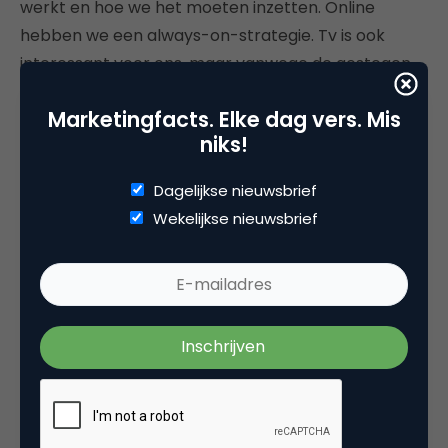
werkt en hoe we het moeten inzetten. Online
hebben we een always-on-strategie. Tv is ook
interessant voor ons, maar vanwege de gestegen
prijzen willen we daar weloverwogen keuzes in
Marketingfacts. Elke dag vers. Mis
maken. Bijvoorbeeld gebaseerd op onderzoek naar
niks!
wie er kijken en waar deze mensen in
geïnteresseerd zijn. Een vorm als tv-billboard willen
Dagelijkse nieuwsbrief
we wel inzetten als we weer even top-of-mind
Wekelijkse nieuwsbrief
willen zijn. Maar het nadeel is dat je dan niet echt je
verhaal kunt vertellen.”
Life long learning
Wat zijn de plannen voor de toekomst? Wil Squla
bijvoorbeeld een groter publiek bereiken? “We
hebben nu al WRTS”, zegt Henneman. “Een platform
voor alle vakken op de middelbare school. Die