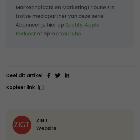
Marketingfacts en MarketingTribune zijn
trotse mediapartner van deze serie.
Abonneer je hier op
Spotify
,
Apple
Podcast
of kijk op
YouTube
.
Deel dit artikel
Kopieer link
ZIGT
Website