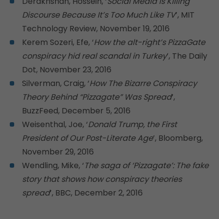
Derakhshan, Hossein, ‘
Social Media Is Killing
Discourse Because It’s Too Much Like TV
’, MIT
Technology Review, November 19, 2016
Kerem Sozeri, Efe, ‘
How the alt-right’s PizzaGate
conspiracy hid real scandal in Turkey
’, The Daily
Dot, November 23, 2016
Silverman, Craig, ‘
How The Bizarre Conspiracy
Theory Behind “Pizzagate” Was Spread
’,
BuzzFeed, December 5, 2016
Weisenthal, Joe, ‘
Donald Trump, the First
President of Our Post-Literate Age
’, Bloomberg,
November 29, 2016
Wendling, Mike, ‘
The saga of ‘Pizzagate’: The fake
story that shows how conspiracy theories
spread
’, BBC, December 2, 2016