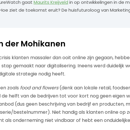
utureWatch gaat
Maurits Kreijveld
in op ontwikkelingen in de 
Hoe ziet de toekomst eruit? De huisfuturoloog van Marketing
en der Mohikanen
risis klanten massaler dan ooit online zijn gegaan, hebbe
tap gemaakt naar digitalisering. Ineens werd duidelijk 
gitale strategie nodig heeft.
ren zoals
food and flowers
(denk aan lokale retail, foodse
de helft van de bedrijven tot voor kort nog geen eigen 
nbod (dus geen beschrijving van bedrijf en producten, me
 serie/bestelnummer). Niet handig als klanten online op 
nt als onderneming niet vindbaar of hebt een onduidelijke