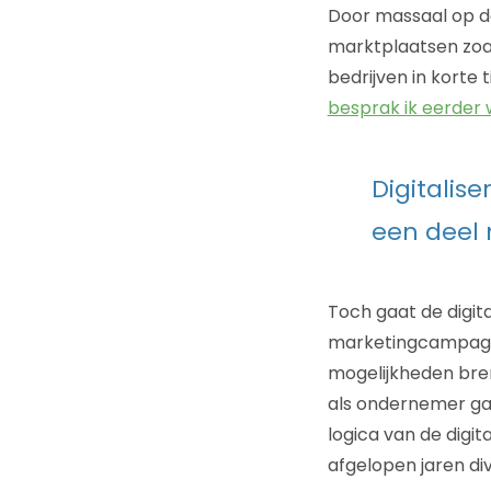
Door massaal op de
marktplaatsen zoa
bedrijven in korte 
besprak ik eerder
Digitalis
een deel n
Toch gaat de digit
marketingcampagne
mogelijkheden breng
als ondernemer gaa
logica van de digit
afgelopen jaren d