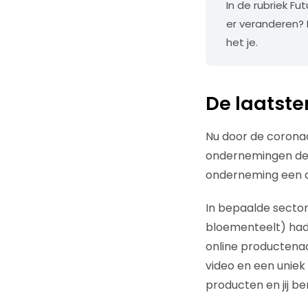
In de rubriek F
er veranderen? 
het je.
De laatst
Nu door de coronac
ondernemingen de s
onderneming een di
In bepaalde secto
bloementeelt) had 
online productenaa
video en een uniek
producten en jij be