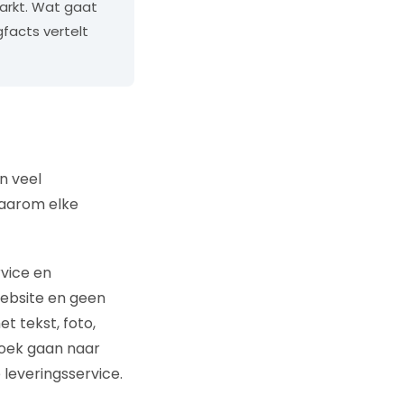
markt. Wat gaat
facts vertelt
n veel
waarom elke
rvice en
website en geen
t tekst, foto,
zoek gaan naar
 leveringsservice.