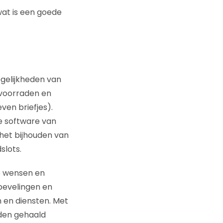
wat is een goede
gelijkheden van
 voorraden en
en briefjes).
e software van
 het bijhouden van
slots.
e wensen en
bevelingen en
en diensten. Met
rden gehaald