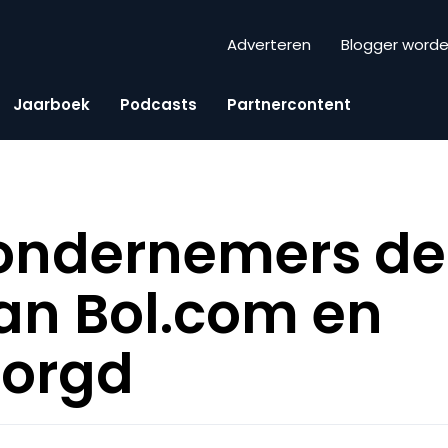
Adverteren
Blogger word
Jaarboek
Podcasts
Partnercontent
ondernemers d
an Bol.com en
zorgd