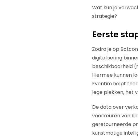
Wat kun je verwach
strategie?
Eerste st
Zodra je op Bol.co
digitalisering bin
beschikbaarheid (n
Hiermee kunnen log
Eventim helpt theat
lege plekken, het v
De data over verko
voorkeuren van kla
geretourneerde pr
kunstmatige intell