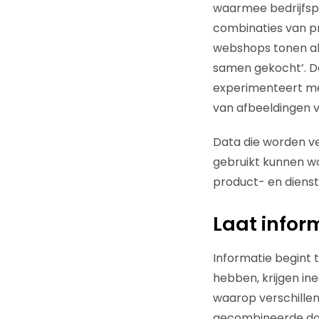
waarmee bedrijfspr
combinaties van p
webshops tonen al
samen gekocht’. D
experimenteert me
van afbeeldingen v
Data die worden ve
gebruikt kunnen w
product- en dienst
Laat infor
Informatie begint 
hebben, krijgen in
waarop verschille
gecombineerde dat