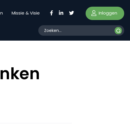
Inloggen
en
Missie & Visie
enken