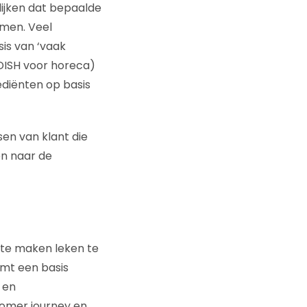
ijken dat bepaalde
omen. Veel
is van ‘vaak
DISH voor horeca)
diënten op basis
en van klant die
n naar de
 te maken leken te
rmt een basis
 en
omer journey en