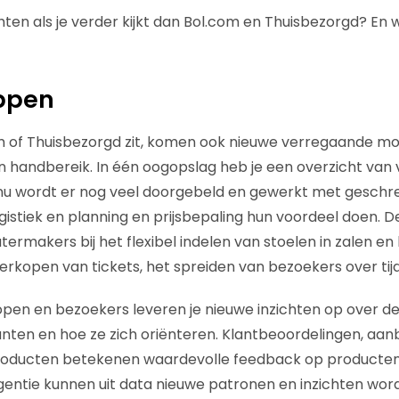
ten als je verder kijkt dan Bol.com en Thuisbezorgd? En 
appen
m of Thuisbezorgd zit, komen ook nieuwe verregaande mo
nen handbereik. In één oogopslag heb je een overzicht van
u wordt er nog veel doorgebeld en gewerkt met geschrev
istiek en planning en prijsbepaling hun voordeel doen. D
ermakers bij het flexibel indelen van stoelen in zalen en
erkopen van tickets, het spreiden van bezoekers over tijd
pen en bezoekers leveren je nieuwe inzichten op over d
nten en hoe ze zich oriënteren. Klantbeoordelingen, aan
oducten betekenen waardevolle feedback op producten 
igentie kunnen uit data nieuwe patronen en inzichten wo