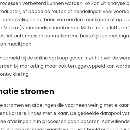
ocessen verbeterd kunnen worden. Zo kan uit analyse bl
roducten, of bepaalde fouten of handelingen veel voork
 aanbevelingen op basis van eerdere aankopen of op bas
e Makro (Nederlandse dochter van Metro met platform 
t het automatisch aanmaken van bestellijsten met ingre
an maaltijden.
rzameld bij de online verkoop geven inzicht over de wens
orden bij marketing maar ook teruggekoppeld kan worde
ontwikkeling.
matie stromen
te stromen en afdelingen die voorheen weinig met elkaar
eens kortere lijntjes met elkaar. De gedeelde datapool vo
nde afdelingen hun processen gaan baseren. Aanvullende
a worden alsmaar waardevoller. Het beeld over de cust