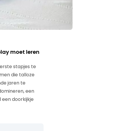
lay moet leren
erste stapjes te
omen die talloze
de jaren te
 domineren, een
l een doorkijkje