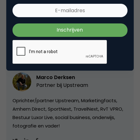
Deel dit artikel
Kopieer link
Marco Derksen
Partner bij
Upstream
Oprichter/partner Upstream, Marketingfacts,
Arnhem Direct, SportNext, TravelNext, RvT VPRO,
Bestuur Luxor Live, social business, onderwijs,
fotografie en vader!