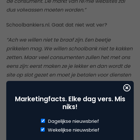
de consument. De markt van re?nie websites zal
dus volwassen moeten worden.”
Schoolbankiers.nl. Gaat dat niet wat ver?
“Ach we willen niet te braaf zijn. Een beetje
prikkelen mag. We willen schoolbank niet te kakken
zetten. Maar veel consumenten zullen het met ons
eens zijn: eerst maken ze je lekker en dan wordt de
site op slot gezet en moet je betalen voor diensten
die eerst gratis waren. Het woordgrapje
‘schoolbankiers’ is overigens niet van onszelf. Het is
Marketingfacts. Elke dag vers. Mis
verzonnen door de website
niks!
retecool.nl
Dagelijkse nieuwsbrief
retecool.com. Dat vonden we wel geinig.”
Wekelijkse nieuwsbrief
Bron: Interview Hans Hoornstra