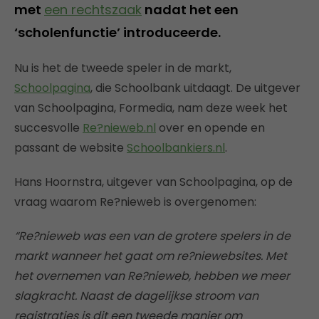
met
een rechtszaak
nadat het een
‘scholenfunctie’ introduceerde.
Nu is het de tweede speler in de markt,
Schoolpagina
, die Schoolbank uitdaagt. De uitgever
van Schoolpagina, Formedia, nam deze week het
succesvolle
Re?nieweb.nl
over en opende en
passant de website
Schoolbankiers.nl
.
Hans Hoornstra, uitgever van Schoolpagina, op de
vraag waarom Re?nieweb is overgenomen:
“Re?nieweb was een van de grotere spelers in de
markt wanneer het gaat om re?niewebsites. Met
het overnemen van Re?nieweb, hebben we meer
slagkracht. Naast de dagelijkse stroom van
registraties is dit een tweede manier om