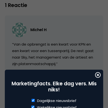
1 Reactie
Michel H
“Van de opbrengst is een kwart voor KPN en
een kwart voor een tussenpartij. De rest gaat
naar Sky, het management van de artiest en
zijn platenmaatschappij.”
Een payout van 70 cent op een SMS van 1,10?
Da’s strak uitonderhandeld, normaal is niet
Marketingfacts. Elke dag vers. Mis
een kwart maar een derde voor de KPN’s van
niks!
deze wereld.
Dagelijkse nieuwsbrief
Voor modemgebruikers (en/of smartphone
Wekelijkse nieuwsbrief