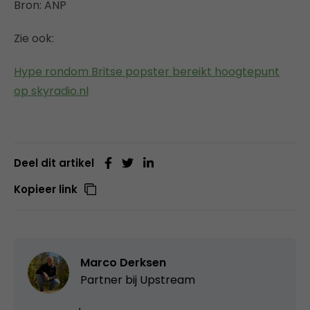
Bron: ANP
Zie ook:
Hype rondom Britse popster bereikt hoogtepunt
op skyradio.nl
Deel dit artikel
Kopieer link
Marco Derksen
Partner bij
Upstream