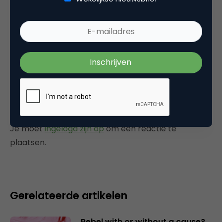
gebruikers) zou een mini stream wel leuk zijn,
of een audio only stream ofzo. Of was dat
laatste er wel?
13 juli 2010 om 10:59
Plaats reactie
Je moet
ingelogd zijn op
om een reactie te
plaatsen.
Gerelateerde artikelen
Rebel with or without a cause?