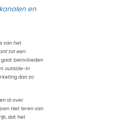
 kanalen en
ee van het
ant tot een
s gaat beïnvloeden
an
outside-in
rketing dan zo
en al over
jven niet leren van
jk, dat het