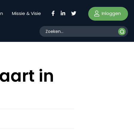
Inloggen
en
Missie & Visie
aart in