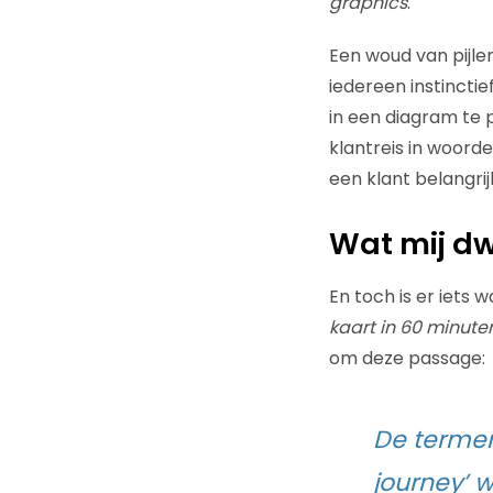
graphics
.
Een woud van pijle
iedereen instinctie
in een diagram te 
klantreis in woorde
een klant belangrijk
Wat mij dw
En toch is er iets 
kaart in 60 minute
om deze passage:
De termen 
journey’ 