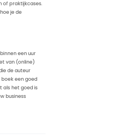
 of praktijkcases.
 hoe je de
 binnen een uur
et van (online)
die de auteur
it boek een goed
t als het goed is
uw business