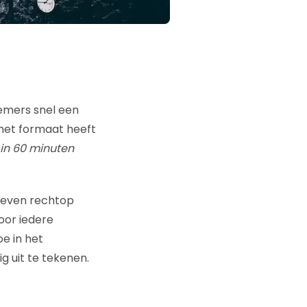
nemers snel een
 het formaat heeft
in 60 minuten
el even rechtop
oor iedere
oe in het
g uit te tekenen.