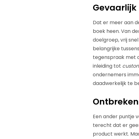
Gevaarlijk
Dat er meer aan de h
boek heen. Van der
doelgroep, vrij sn
belangrijke tussen
tegenspraak met de 
inleiding tot
custom
ondernemers immer
daadwerkelijk te be
Ontbreken
Een ander puntje va
terecht dat er gee
product werkt. Maa