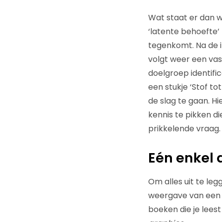
Wat staat er dan w
‘latente behoefte’ 
tegenkomt. Na de i
volgt weer een vas
doelgroep identifi
een stukje ‘Stof to
de slag te gaan. Hi
kennis te pikken die
prikkelende vraag.
Eén enkel
Om alles uit te le
weergave van een g
boeken die je lees