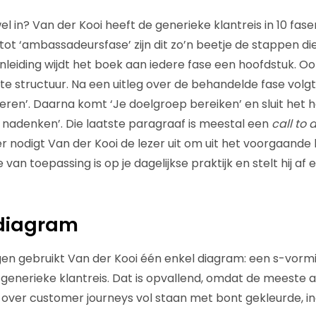
el in? Van der Kooi heeft de generieke klantreis in 10 fa
tot ‘ambassadeursfase’ zijn dit zo’n beetje de stappen die
nleiding wijdt het boek aan iedere fase een hoofdstuk. Oo
te structuur. Na een uitleg over de behandelde fase volg
ceren’. Daarna komt ‘Je doelgroep bereiken’ en sluit het 
t nadenken’. Die laatste paragraaf is meestal een
call to 
er nodigt Van der Kooi de lezer uit om uit het voorgaande
 van toepassing is op je dagelijkse praktijk en stelt hij af
 diagram
ggen gebruikt Van der Kooi één enkel diagram: een s-vor
enerieke klantreis. Dat is opvallend, omdat de meeste ar
t over customer journeys vol staan met bont gekleurde, i