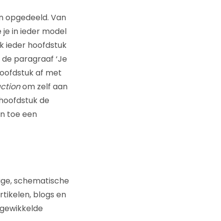
sen opgedeeld. Van
 je in ieder model
k ieder hoofdstuk
t de paragraaf ‘Je
hoofdstuk af met
action
om zelf aan
 hoofdstuk de
 en toe een
mige, schematische
tikelen, blogs en
ngewikkelde