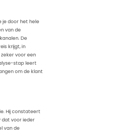
e je door het hele
en van de
ekanalen. De
is krijgt, in
, zeker voor een
alyse-stap leert
langen om de klant
ie. Hij constateert
 dat voor ieder
el van de