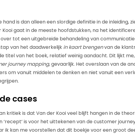
and is dan alleen een slordige definitie in de inleiding, zi
 Kooi gaat in de meeste hoofdstukken, na het identificer
el over tot een uitgebreide behandeling van communicati
stap van het daadwerkelijk
in kaart brengen
van de klantre
titel van het boek, relatief weinig aandacht. Dit lijkt me
er journey mapping
, gevaarlijk. Het overslaan van de an
s om vanuit middelen te denken en niet vanuit een ver
grijpen.
de cases
n kritiek is dat Van der Kooi veel blijft hangen in de theor
n ‘recept’ is voor het uittekenen van de customer journey
r ik kan me voorstellen dat dit boekje voor een groot de