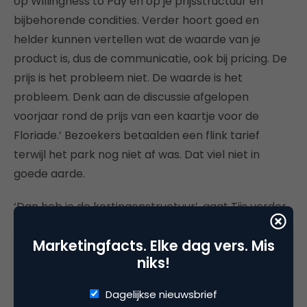
op Willingness to Pay en op je prijsstructuur en
bijbehorende condities. Verder hoort goed en
helder kunnen vertellen wat de waarde van je
product is, dus de communicatie, ook bij pricing. De
prijs is het probleem niet. De waarde is het
probleem. Denk aan de discussie afgelopen
voorjaar rond de prijs van een kaartje voor de
Floriade.’ Bezoekers betaalden een flink tarief
terwijl het park nog niet af was. Dat viel niet in
goede aarde.
‘Dan heb je de kortingenstructuur’, gaat Tijs verder.
‘Wat is een goede reden om korting te geven en
Marketingfacts. Elke dag vers. Mis
hoeveel korting wordt dat dan? De
niks!
onderhandelingsvaardigheden van sales, met name
bij B2B, vormen nummer zes en de zevende
Dagelijkse nieuwsbrief
dimensie is het absolute prijsniveau. Bedrijven die