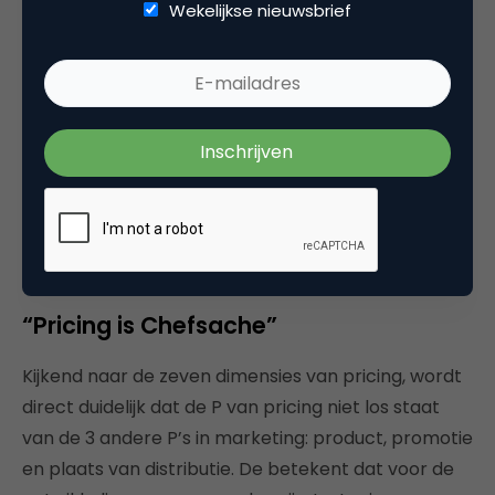
Wekelijkse nieuwsbrief
prijsdruk ervaren hebben de neiging hun prijs te
verlagen. Echter, de echte goedkopere oplossing
ligt vaak bij het optimaliseren van een van de
andere dimensies binnen pricing management. Het
doorgronden van de zeven pricing dimensies
gebeurt op basis van modellen.’
‘Pricing management is niet een klusje wat je er
even bij doet.’
“Pricing is Chefsache”
Kijkend naar de zeven dimensies van pricing, wordt
direct duidelijk dat de P van pricing niet los staat
van de 3 andere P’s in marketing: product, promotie
en plaats van distributie. De betekent dat voor de