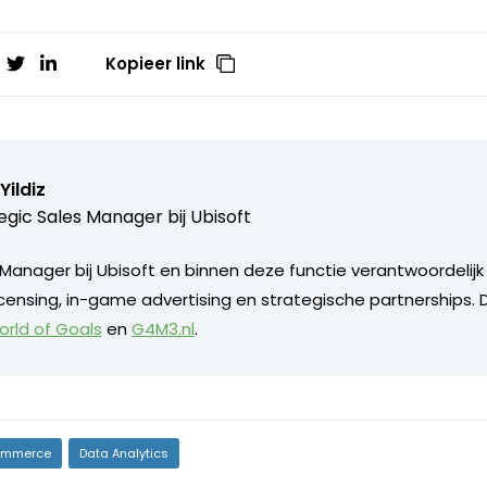
Kopieer link
ildiz
egic Sales Manager bij
Ubisoft
Manager bij Ubisoft en binnen deze functie verantwoordelijk 
licensing, in-game advertising en strategische partnerships.
rld of Goals
en
G4M3.nl
.
mmerce
Data Analytics