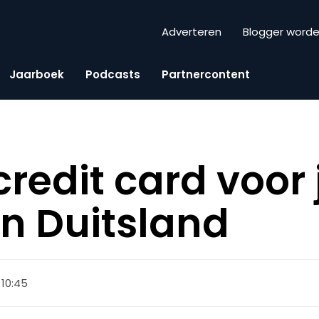
Adverteren
Blogger word
Jaarboek
Podcasts
Partnercontent
credit card voor
n Duitsland
, 10:45