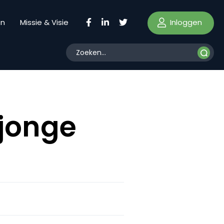
Inloggen
en
Missie & Visie
 jonge