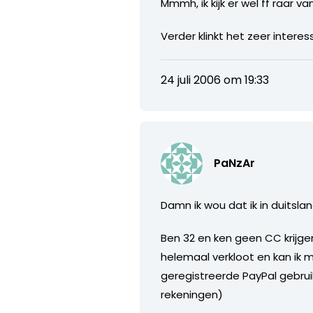
Mmmh, ik kijk er wel ff raar 
Verder klinkt het zeer interes
24 juli 2006 om 19:33
PaNzAr
Damn ik wou dat ik in duitsl
Ben 32 en ken geen CC krijge
helemaal verkloot en kan ik 
geregistreerde PayPal gebru
rekeningen)