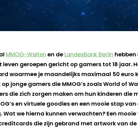
al
MMOG-Welten
en de
LandesBank Berlin
hebben 
t leven geroepen gericht op gamers tot 18 jaar. H
ard waarmee je maandelijks maximaal 50 euro k
t op jonge gamers die MMOG’s zoals World of War
ers die zich zorgen maken om hun kinderen die 
G’s en virtuele goodies en een mooie stap van
g. Wat we hierna kunnen verwachten? Een mooie
 creditcards die zijn gebrand met artwork van d