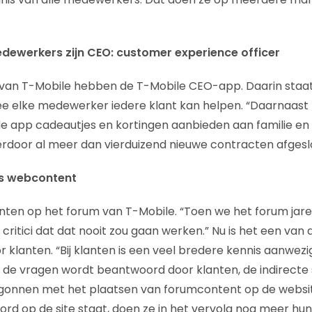
medewerkers zijn CEO: customer experience officer
van T-Mobile hebben de T-Mobile CEO-app. Daarin staat
e elke medewerker iedere klant kan helpen. “Daarnaast
 app cadeautjes en kortingen aanbieden aan familie en 
rdoor al meer dan vierduizend nieuwe contracten afgesl
ls webcontent
nten op het forum van T-Mobile. “Toen we het forum jar
critici dat dat nooit zou gaan werken.” Nu is het een van 
klanten. “Bij klanten is een veel bredere kennis aanwezig 
 de vragen wordt beantwoord door klanten, de indirecte 
gonnen met het plaatsen van forumcontent op de website
ord op de site staat, doen ze in het vervolg nog meer h