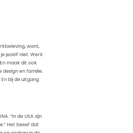
rkbeleving, want,
e jezelf niet. Werk
 En maak dit ook
 design en familie.
En bij de uitgang
NA. “In de USA zijn
e.” Het besef dat
g en gedrag in de