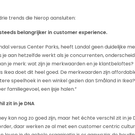
rie trends die hierop aansluiten:
steeds belangrijker in customer experience.
ndal versus Center Parks, heeft Landal geen duidelijke me
s je aan hetzelfde werkt als je concurrenten, onderscheid j
aan je merk: wat zijn je merkwaarden en je klantbeloftes?
ls Ikea doet dit heel goed. De merkwaarden zijn affordable
tere speelhoek in een winkel gezien dan Småland in Ikea? 
r familiegevoel, een ijsje halen.”
il zit in je DNA
y kan nog zo goed zijn, maar het échte verschil zit in je D
verder, daar werken ze al met een customer centric cultur
leven in de gehele organisatie is er aanwezig: de houdin