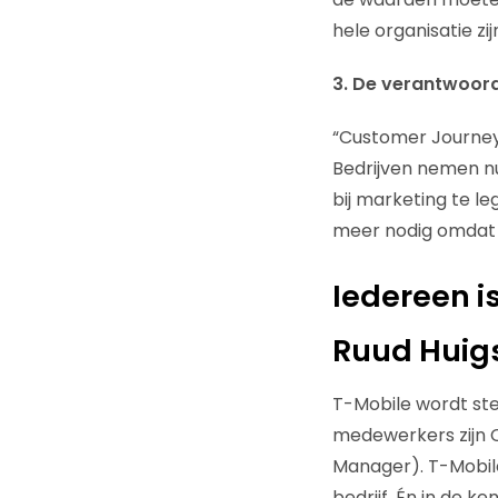
hele organisatie zij
3. De verantwoord
“Customer Journey
Bedrijven nemen n
bij marketing te le
meer nodig omdat UX
Iedereen i
Ruud Huigs
T-Mobile wordt stee
medewerkers zijn C
Manager). T-Mobile 
bedrijf. Én in de 