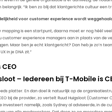
n belangrijk. “Ik ben zo blij dat klantgerichte cultuur een tr
elijkheid voor customer experience wordt weggehaald
 mapping is een startpunt, daarna moet er nog héél vee
u customer experience managers aan in plaats van de ve
ggen. Maar ben je echt klantgericht? Dan heb je zo’n team 
 in je DNA zit.”
s CEO
loot – Iedereen bij T-Mobile is C
ds platter. En dan doel ik natuurlijk op de organisatiestr
EO bij de provider, zo vertelt Ruud Huigsloot (Customer 
investeert namelijk, zoals Sydney al adviseerde, in de cu
kennis van alle medewerkers. Dat doen ze op meerdere man