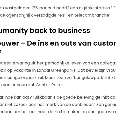
n vastgelopen 125 jaar oud bedrijf een digitale startup? 
de ogenschijnlijk verzadigde reis- en telecombranche?
umanity back to business
uwer – De ins en outs van cust
e
 een ervaring uit het persoonlijke leven van een collega:
ezin op vakantie in Landal Greenparks. Dat beviel zijn vro
een bungalowpark wil. Maar toen ze ‘bungalowpark’ intikte 
te van concurrent Center Parks.
f: hoe kan dat? “Blijkbaar is de goede beleving gelinkt a
 niet zozeer aan het merk van de aanbieder.” Een gemis
 gedaan om het ons naar de zin te maken en dan gaan we e