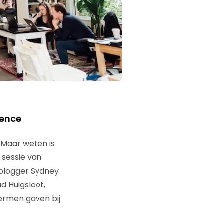
ience
 Maar weten is
n sessie van
sblogger Sydney
d Huigsloot,
ermen gaven bij