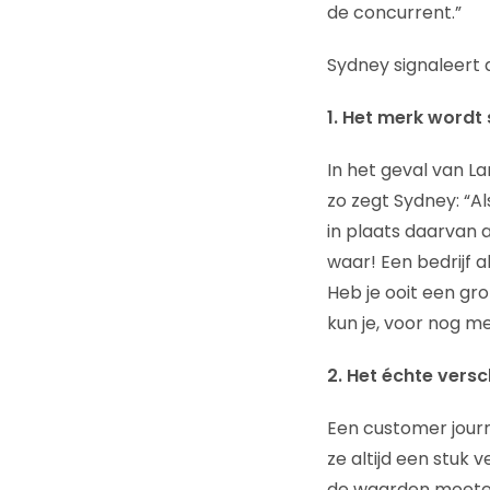
de concurrent.”
Sydney signaleert d
1. Het merk wordt 
In het geval van La
zo zegt Sydney: “Al
in plaats daarvan 
waar! Een bedrijf a
Heb je ooit een gro
kun je, voor nog mee
2. Het échte versch
Een customer journe
ze altijd een stuk 
de waarden moeten 