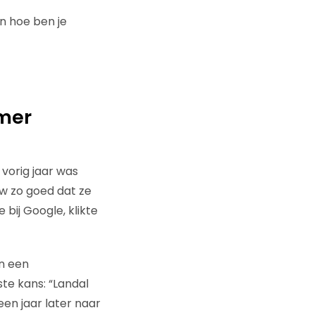
En hoe ben je
omer
 vorig jaar was
uw zo goed dat ze
bij Google, klikte
an een
te kans: “Landal
en jaar later naar