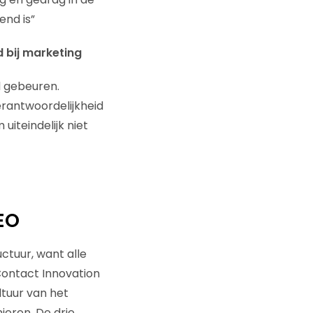
end is”
 bij marketing
l gebeuren.
rantwoordelijkheid
uiteindelijk niet
EO
uctuur, want alle
Contact Innovation
ltuur van het
ieren. De drie