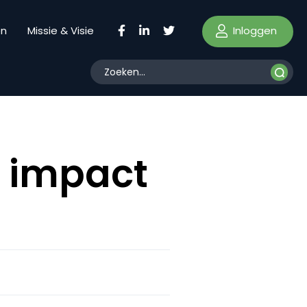
Inloggen
en
Missie & Visie
e impact