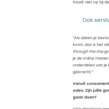
houdt niet op bij d
Ook servi
“Als alleen je best
komt, dan is het a
through the line
goe
je de online manier
onderdelen van je 
gebracht.”
Vanuit consumente
sales. Zijn jullie 
gaan doen?
“Het afgelopen jaa