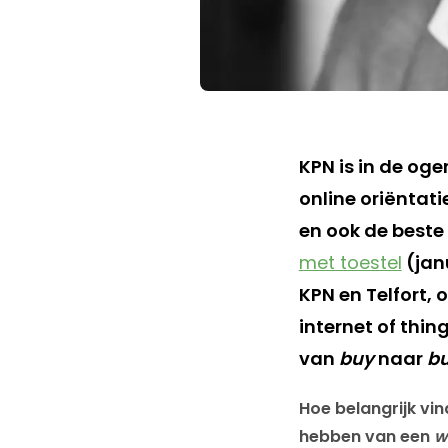
KPN is in de og
online oriëntati
en ook de beste
met toestel
(jan
KPN en Telfort,
internet of thin
van
buy
naar
bu
Hoe belangrijk vind
hebben van een
w