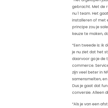
gebracht. Met de r
nu 1 team. Het gaa
installeren of met 
principe zou je sa
keuze te maken, dat
“Een tweede is: ik
je nu ziet dat het 
daarvoor ga je de 
commerce. Service
zijn veel beter in 
samensmelten, en d
Dus je gaat dat fu
conversie. Alleen d
“Als je van een af