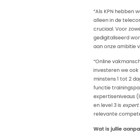
“Als KPN hebben we
alleen in de telec
cruciaal. Voor zowe
gedigitaliseerd wor
aan onze ambitie v
“Online vakmanscha
investeren we ook v
minstens 1 tot 2 d
functie trainingsp
expertiseniveaus (l
en level 3 is
expert
relevante competen
Wat is jullie aanp