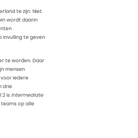
land te zijn. Niet
in wordt daarin
anten
invulling te geven
er te worden. Daar
mijn mensen
 voor iedere
 drie
 2 is
intermediate
e teams op alle