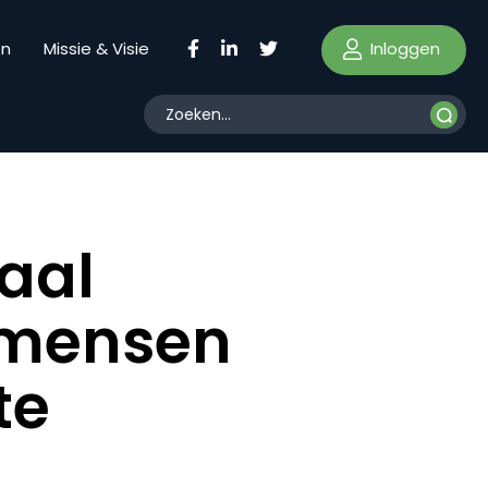
Inloggen
en
Missie & Visie
taal
e mensen
te