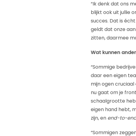
“Ik denk dat ons m
blijkt ook uit jull
succes. Dat is éch
geldt dat onze aa
zitten, daarmee maa
Wat kunnen andere
“Sommige bedrijven
daar een eigen tea
mijn ogen cruciaal 
nu gaat om je front
schaalgrootte hebt 
eigen hand hebt, mo
zijn, en
end-to-en
“Sommigen zeggen 