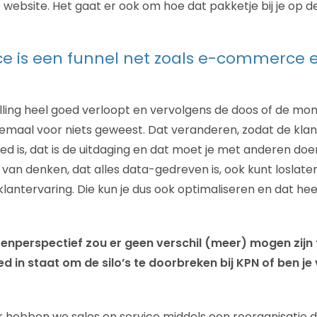
e website. Het gaat er ook om hoe dat pakketje bij je op 
ce is een funnel net zoals e-commerce e
elling heel goed verloopt en vervolgens de doos of de mont
llemaal voor niets geweest. Dat veranderen, zodat de kla
d is, dat is de uitdaging en dat moet je met anderen doen
 van denken, dat alles data-gedreven is, ook kunt loslate
klantervaring. Die kun je dus ook optimaliseren en dat he
nperspectief zou er geen verschil (meer) mogen zijn 
goed in staat om de silo’s te doorbreken bij KPN of ben je
r hebben we sales en service middels een reorganisatie di