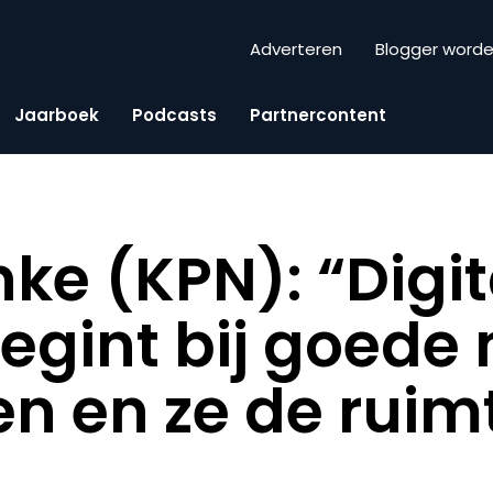
Adverteren
Blogger word
Jaarboek
Podcasts
Partnercontent
nke (KPN): “Digi
egint bij goed
en en ze de ruim