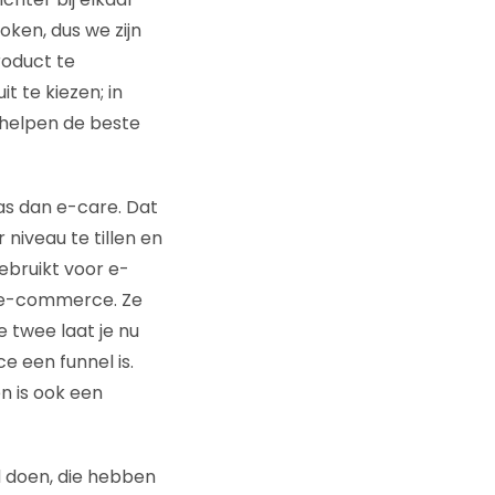
oken, dus we zijn
roduct te
t te kiezen; in
 helpen de beste
as dan e-care. Dat
niveau te tillen en
ebruikt voor e-
 e-commerce. Ze
e twee laat je nu
e een funnel is.
n is ook een
d doen, die hebben