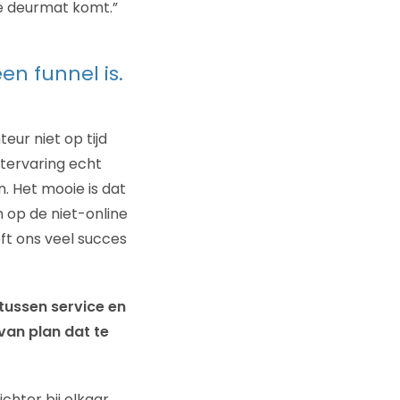
de deurmat komt.”
en funnel is.
eur niet op tijd
ntervaring echt
. Het mooie is dat
n op de niet-online
eft ons veel succes
tussen service en
 van plan dat te
chter bij elkaar