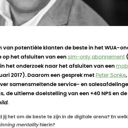
en van potentiële klanten de beste in het WUA-o
e op het afsluiten van een
sim-only abonnement
(
 in het onderzoek naar het afsluiten van een
mob
uari 2017). Daarom een gesprek met
Peter Sonke
 over samensmeltende service- en salesafdelingen
gs, de ultieme doelstelling van een +40 NPS en d
ild
.
 jij het om de beste te zijn in de digitale arena? En welk
inning mentality
hierin?