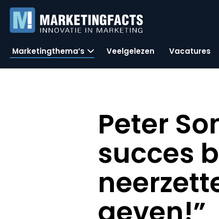
Marketingthema’s
Veelgelezen
Vacatures
Peter So
succes b
neerzett
geven!”