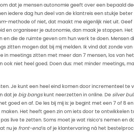
om dat je mensen autonomie geeft over een bepaald deel
en iedere dag hun deel van de klantreis een stukje beter
um
-methode of niet, dat maakt me eigenlijk niet uit. Geef
id en organiseer je autonomie, dan maak je stappen. Het 
 en die de ruimte geven om hun werk te doen. Mensen d
s zitten mogen dat bij mij melden. Ik vind dat zonde van d
s ze in meetings zitten met meer dan 7 mensen, los van het
en ook niet heel goed. Doen dus: met minder meetings, 
esten. Je kunt een heel eind komen door incrementeel te v
n dat je
big bangs
kunt neerzetten in online. De
silver bul
et goed en af. De les bij mij is: je begint met een 7 of 8 e
n maken. Het heeft geen zin om iets door te ontwikkelen t
 pas live te zetten. Soms moet je wat risico’s nemen en d
at nu je
front-end
is of je klantervaring ná het bestelproc