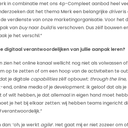
erk in combinatie met ons 4p-Compleet aanbod heel veel
ie onderzoeken dat het thema Merk een belangrijke
driver
is
t de verdienste van onze marketingorganisatie. Voor het d
npak van
buy
naar
build
is verschoven. Dus zélf bouwen 
k je het verschil.”
 digitaal verantwoordelijken van jullie aanpak leren?
 zien het online kanaal wellicht nog niet als volwassen 
m op te zetten of om een hoop van de activiteiten te outs
dat je digitale
capabilities
zélf opbouwt:
through the line
,
-end, online media of je development: ik geloof dat als je
of wilt hebben, je dat allemaal in eigen hand moet hebben
et je het bij elkaar zetten: wij hebben teams ingericht die
d
verantwoordelijk.”
dan: ‘oh, je werkt
agile
’. Het gaat mij er niet zozeer om o