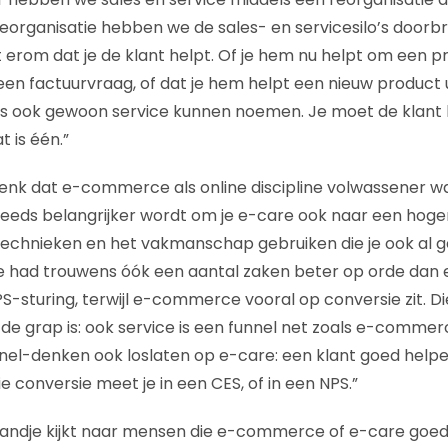
eorganisatie hebben we de sales- en servicesilo’s doorbr
t erom dat je de klant helpt. Of je hem nu helpt om een p
een factuurvraag, of dat je hem helpt een nieuw product ui
les ook gewoon service kunnen noemen. Je moet de klant
 is één.”
 denk dat e-commerce als online discipline volwassener w
steeds belangrijker wordt om je e-care ook naar een hoger 
technieken en het vakmanschap gebruiken die je ook al g
 had trouwens óók een aantal zaken beter op orde dan
NPS-sturing, terwijl e-commerce vooral op conversie zit. Di
e grap is: ook service is een funnel net zoals e-commerc
nnel-denken ook loslaten op e-care: een klant goed helpe
ie conversie meet je in een CES, of in een NPS.”
standje kijkt naar mensen die e-commerce of e-care goe