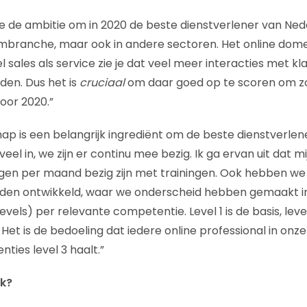
 de ambitie om in 2020 de beste dienstverlener van Neder
ombranche, maar ook in andere sectoren. Het online dome
l sales als service zie je dat veel meer interacties met kl
den. Dus het is
cruciaal
om daar goed op te scoren om zo 
oor 2020.”
p is een belangrijk ingrediënt om de beste dienstverlen
eel in, we zijn er continu mee bezig. Ik ga ervan uit dat 
agen per maand bezig zijn met trainingen. Ook hebben we
aden ontwikkeld, waar we onderscheid hebben gemaakt in
evels) per relevante competentie. Level 1 is de basis, level
. Het is de bedoeling dat iedere online professional in onz
ties level 3 haalt.”
ak?