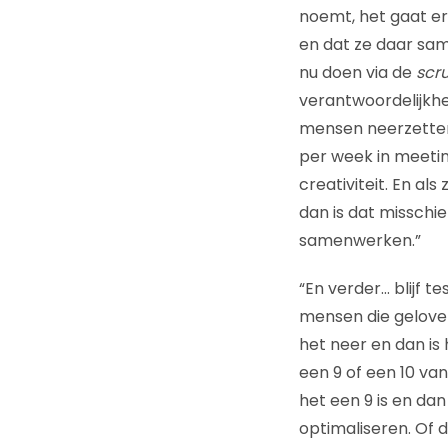
noemt, het gaat er
en dat ze daar sam
nu doen via de
scr
verantwoordelijkhe
mensen neerzetten
per week in meeting
creativiteit. En al
dan is dat misschi
samenwerken.”
“En verder… blijf t
mensen die gelove
het neer en dan is h
een 9 of een 10 va
het een 9 is en dan
optimaliseren. Of d