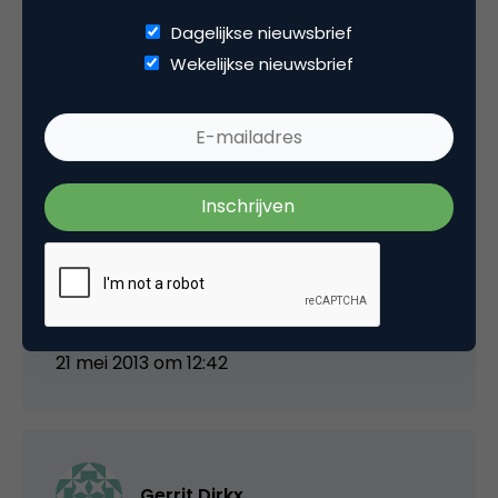
Dagelijkse nieuwsbrief
Roy Korpel
Wekelijkse nieuwsbrief
“Je kunt vandaag de dag goede kwaliteit
tegen lage kosten leveren. Door cloudservices
in te zetten, door crowdsourcing te gebruiken.
Wacht niet, doe het. Dit is de tijd.”
We zitten allemaal liever voor een dubbeltje
op de eerste rij.
21 mei 2013 om 12:42
Gerrit Dirkx