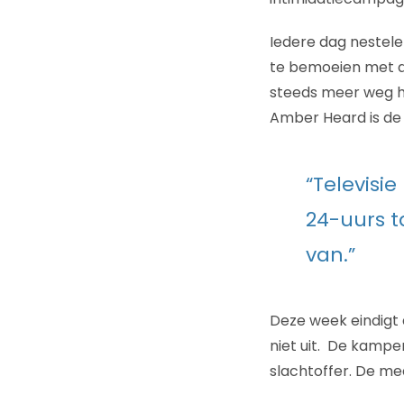
Iedere dag nestele
te bemoeien met de
steeds meer weg he
Amber Heard is de t
“Televis
24-uurs t
van.”
Deze week eindigt
niet uit. De kampe
slachtoffer. De me