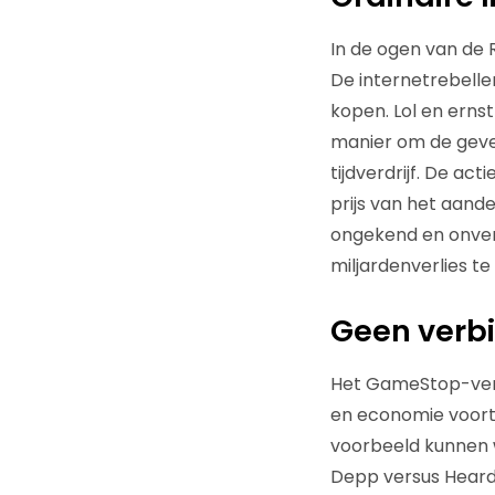
In de ogen van de 
De internetrebell
kopen. Lol en erns
manier om de geves
tijdverdrijf. De ac
prijs van het aande
ongekend en onver
miljardenverlies t
Geen verb
Het GameStop-verh
en economie voort
voorbeeld kunnen w
Depp versus Heard