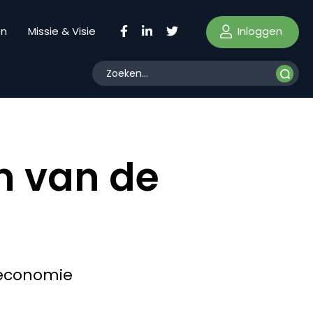
Inloggen
en
Missie & Visie
in van de
 economie