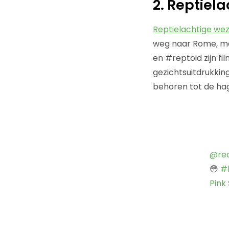
2. Reptiel
Reptielachtige wez
weg naar Rome, maa
en #reptoid zijn f
gezichtsuitdrukkin
behoren tot de ha
@rea
😳
#
Pink 