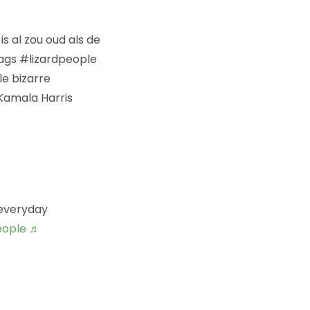
is al zou oud als de
tags #lizardpeople
le bizarre
Kamala Harris
 everyday
eople
♬