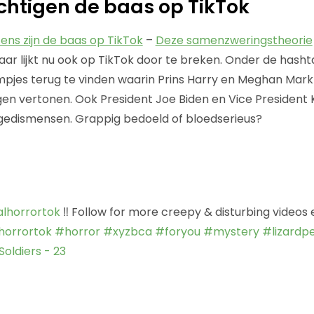
achtigen de baas op TikTok
ens zijn de baas op TikTok
–
Deze samenzweringstheorie
r lijkt nu ook op TikTok door te breken. Onder de hash
ilmpjes terug te vinden waarin Prins Harry en Meghan Mark
gen vertonen. Ook President Joe Biden en Vice President 
gedismensen. Grappig bedoeld of bloedserieus?
lhorrortok
‼️ Follow for more creepy & disturbing videos
horrortok
#horror
#xyzbca
#foryou
#mystery
#lizardp
Soldiers - 23