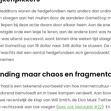
Redditors waren de hedgefondsen niets anders dan ordinai
en sloegen aan het muiten door de aandelen GameStop m
t liepen bij deze actie dwars door elkaar heen. Aan de en
tigde orde een lesje te leren, aan de andere kant was 
tie was uiterst succesvol, want binnen drie weken tijd slaa
el GameStop van 18 dollar naar 348 dollar te stuwen. De s
wachts dat een aantal hedgefondsen zich genoodzaakt
e nemen.
inding maar chaos en fragmenta
aal is een tekenend voorbeeld van hoe internetcultuur
durend beïnvloedt en in twee kampen verdeelt. Aan bo
e recentelijk de klap van Will Smith, de Elon Musk Twitte
 rechtszaak aan toe voegen (
lees ook Metagids #22
). E