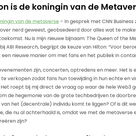
lton is de koningin van de Metave
koningin van de metaverse
– In gesprek met CNN Business z
rcover nerd geweest, geobsedeerd door alles wat te mak
toekomst. Nu is mijn nieuwe bijnaam: The Queen of the Me
 bij ABI Research, begrijpt de keuze van Hilton: “Voor be
t een nieuwe manier om met fans en het publiek in conta
e evenementen zijn, concerten, optredens en meer. Het is 
 te verkopen zodat fans hun toewijding in hun echte en vi
” Het roept bij mij direct de vraag op waar de hele Web3
om de hegemonie van de grote techbedrijven te doorbrek
 van het (decentrale) individu komt te liggen? Of is dit 
, die nu al achterhaald is, omdat we met de metaverse 
reëren zijn?