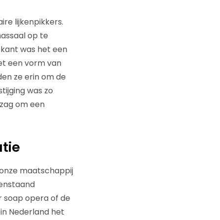
re lijkenpikkers.
assaal op te
e kant was het een
het een vorm van
gden ze erin om de
tijging was zo
 zag om een
tie
 onze maatschappij
venstaand
r soap opera of de
n in Nederland het