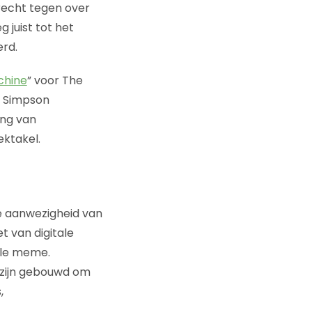
recht tegen over
 juist tot het
erd.
chine
” voor The
. Simpson
ing van
ektakel.
de aanwezigheid van
t van digitale
ele meme.
e zijn gebouwd om
,