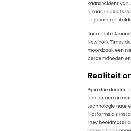
kaarsincident van
elkaar. In plaats v
tegenovergestelde:
Journaliste Amanda 
New York Times de v
moordzaak een nieu
beroemdheden en hu
Realiteit 
Bijna drie decenni
een camera in een r
technologie naar e
Platforms als Inst
“ruw beeldmateriaa
intimidatiecampagn