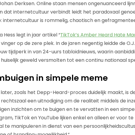
 Johan Derksen. Online staan mensen ongenuanceerd lijn
an dat internetcultuur verbindt leidt het paradoxaal genoeg
 internetcultuur is rommelig, chaotisch en gefragmente
Hess legt in jaar artikel “
TikTok’s Amber Heard Hate Ma
inger op de zere plek. In de jaren negentig leidde de O.J
w tijdperk in van 24-uurs tabloidnieuws, waarin aanbidd
iselijk geweld versmolten tot een continu nationaal sp
ombuigen in simpele meme
a later, zoals het Depp-Heard-proces duidelijk maakt, is 
echtszaal een uitnodiging om de realiteit middels de inze
igen inzichten om te buigen en te vervatten in een simp
agram, TikTok en YouTube lijken enkel en alleen er voor t
l te manipuleren in dienst van een persoonlijkheidscultus
e of branding-mogelijkheid.”