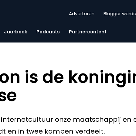
Adverteren
Blogger word
Jaarboek
Podcasts
Partnercontent
ton is de koning
se
 internetcultuur onze maatschappij en
dt en in twee kampen verdeelt.