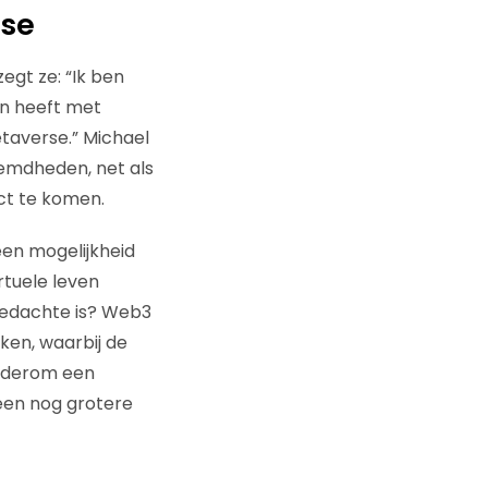
rse
egt ze: “Ik ben
en heeft met
taverse.” Michael
roemdheden, net als
ct te komen.
een mogelijkheid
rtuele leven
 gedachte is? Web3
en, waarbij de
wederom een
een nog grotere