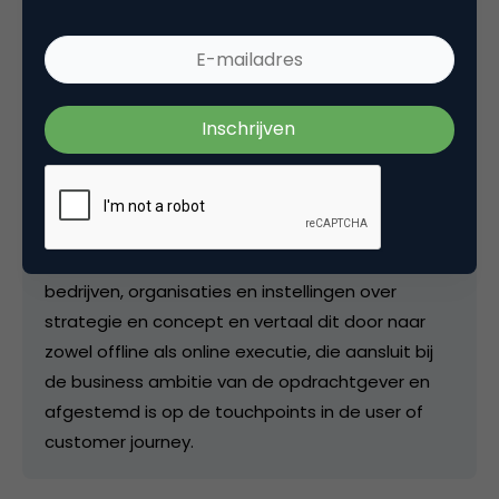
Jeroen Roozendaal
Manager Cli?nt Services / Account
Director bij
Adwise - Your Digital
Brain
Marcom-professional met passie voor online,
digital en tech. Vanuit mijn brede
marketingcommunicatie achtergrond adviseer ik
bedrijven, organisaties en instellingen over
strategie en concept en vertaal dit door naar
zowel offline als online executie, die aansluit bij
de business ambitie van de opdrachtgever en
afgestemd is op de touchpoints in de user of
customer journey.