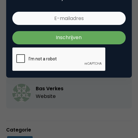
Bron: Emerce 9 mei 2003
Deel dit artikel
Kopieer link
Bas Verkes
Website
Categorie