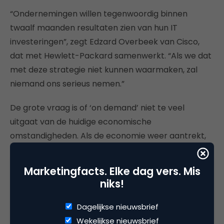
“Ondernemingen willen tegenwoordig binnen
twaalf maanden resultaten zien van hun IT
investeringen”, zegt Edzard Overbeek van Cisco,
dat met Hewlett-Packard samenwerkt. “Als we dat
met deze strategie niet kunnen waarmaken, zal
niemand ons serieus nemen.”
De grote vraag is of ‘on demand’ niet te veel
uitgaat van de huidige economische
omstandigheden. Als de economie weer aantrekt,
zo vermoeden analisten, zullen de leveranciers
weer gewoon zoveel mogelijk servers willen
Marketingfacts. Elke dag vers. Mis
verkopen en wordt ‘pay-as-you-use’ weer minder
niks!
urgent. Maar HP en andere bedrijven spreken van
een nieuwe visie die tot in lengte van jaren het
Dagelijkse nieuwsbrief
beleid van ondernemingen zal gaan bepalen.
Wekelijkse nieuwsbrief