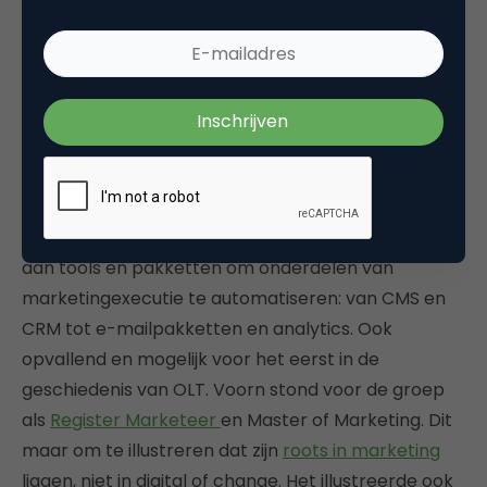
Shiny and sexy
Derde en laatste spreker Ludo Voorn gebruikte de
metafoor van de speedbootjes ook, maar dan door
te wijzen op de breedte van een sluis. Als daar
zeven bootjes naast elkaar dobberen, kan er zelfs
geen kano meer in of uit. Voorn stond als kind van
de commodore64-generatie veel organisaties bij
met marketing-automation: de exotische wirwar
aan tools en pakketten om onderdelen van
marketingexecutie te automatiseren: van CMS en
CRM tot e-mailpakketten en analytics. Ook
opvallend en mogelijk voor het eerst in de
geschiedenis van OLT. Voorn stond voor de groep
als
Register Marketeer
en Master of Marketing. Dit
maar om te illustreren dat zijn
roots in marketing
liggen, niet in digital of change. Het illustreerde ook