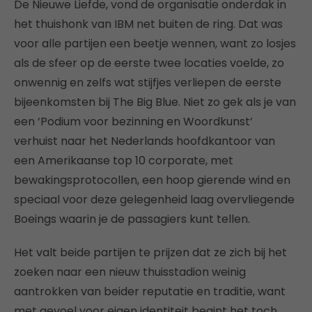
De Nieuwe Liefde, vond de organisatie onderdak in
het thuishonk van IBM net buiten de ring. Dat was
voor alle partijen een beetje wennen, want zo losjes
als de sfeer op de eerste twee locaties voelde, zo
onwennig en zelfs wat stijfjes verliepen de eerste
bijeenkomsten bij The Big Blue. Niet zo gek als je van
een ‘Podium voor bezinning en Woordkunst’
verhuist naar het Nederlands hoofdkantoor van
een Amerikaanse top 10 corporate, met
bewakingsprotocollen, een hoop gierende wind en
speciaal voor deze gelegenheid laag overvliegende
Boeings waarin je de passagiers kunt tellen.
Het valt beide partijen te prijzen dat ze zich bij het
zoeken naar een nieuw thuisstadion weinig
aantrokken van beider reputatie en traditie, want
met gevoel voor eigen identiteit begint het toch