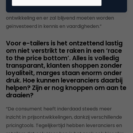
offline media is online marketing nog steeds een
nieuw vakgebied. Daarnaast is het doorlopend in
ontwikkeling en er zal blijvend moeten worden
geïnvesteerd in kennis en vaardigheden.”
Voor e-tailers is het ontzettend lastig
om niet verstrikt te raken in een ‘race
to the price bottom’. Alles is volledig
transparant, klanten shoppen zonder
loyaliteit, marges staan enorm onder
druk. Hoe kunnen leveranciers daarbij
helpen? Zijn er nog knoppen om aan te
draaien?
“De consument heeft inderdaad steeds meer
inzicht in prijsontwikkelingen, dankzij verschillende
pricingtools. Tegelijkertijd hebben leveranciers en