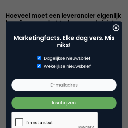
Hoeveel moet een leverancier eigenlijk
begrijpen van het ‘raken van de juiste
digitale snaar’ bij consumenten? Dat
kunnen ze toch aan hun partners, de
Marketingfacts. Elke dag vers. Mis
retailers overlaten?
niks!
“Dat kunnen ze aan anderen overlaten, maar dan is
Dagelijkse nieuwsbrief
één ding zeker: je zet jezelf op den duur buiten spel.
Wekelijkse nieuwsbrief
Online groeit nog steeds en door niet te investeren
in kennis, maak je jezelf afhankelijk van partners die
die expertise wel hebben. Door in ieder geval te
begrijpen welke mogelijkheden er zijn en welke
belangen er spelen, kun je ervoor zorgen dat je
investeringen op de juiste manier worden besteed
en dat het resultaat oplevert. Vergeleken met