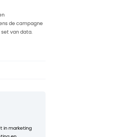
en
tijdens de campagne
 set van data.
 in marketing
eting en