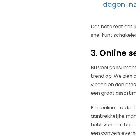
dagen in
Dat betekent dat 
snel kunt schakele
3. Online 
Nu veel consumente
trend op. We zien
vinden en dan afhak
een groot assortim
Een online produc
aantrekkelijke man
hebt van een bepaa
een conversieverho