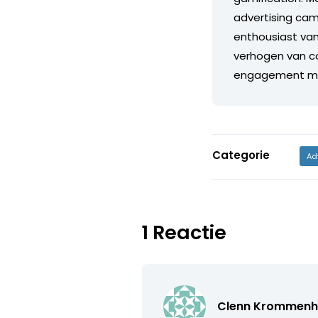
advertising cam
enthousiast van
verhogen van co
engagement met
Categorie
Ad
1 Reactie
Clenn Krommenh