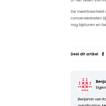
of het tellen van i
De meetbaarheid va
conversiedoelen zij
nog bijsturen en b
Deel dit artikel
Benj
Eigen
Benjamin van R
gamification. M