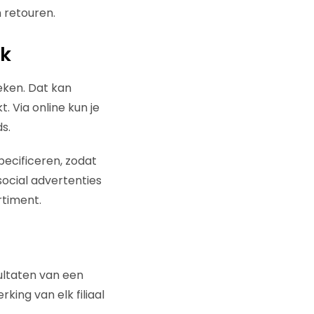
n retouren.
ik
eken. Dat kan
. Via online kun je
s.
specificeren, zodat
 social advertenties
rtiment.
sultaten van een
ing van elk filiaal