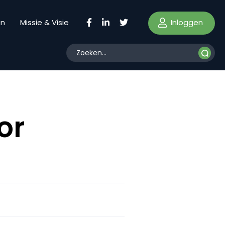
Inloggen
en
Missie & Visie
or