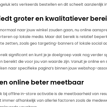
luk iets verkeerds bestellen en dit scheelt aanzienlijk i
iedt groter en kwalitatiever bere
 normaal naar jouw winkel zouden gaan, nu online aanspr
rteren op lokale media. Maar dat bereik is relatief beperkt
n te zetten, zoals geo targeting-banners of lokale social ad
bereik significant en kunt je je doelgroep vaak nog verder 
n bereikt die voor jou van waarde zijn. Vanuit je online en
linken naar specifieke pagina’s binnen jouw webshop-asso
ten online beter meetbaar
k bij offline in-store activatie is de meetbaarheid van re
immer afhankelijk van allerlei factoren zoals de medewerk