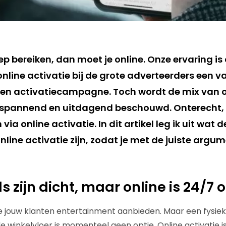
oep bereiken, dan moet je online. Onze ervaring is
nline activatie bij de grote adverteerders een v
n activatiecampagne. Toch wordt de mix van of
 spannend en uitdagend beschouwd. Onterecht, 
via online activatie. In dit artikel leg ik uit wat d
nline activatie zijn, zodat je met de juiste arg
ls zijn dicht, maar online is 24/7
e jouw klanten entertainment aanbieden. Maar een fysiek ‘
e winkelvloer is momenteel geen optie. Online activatie i