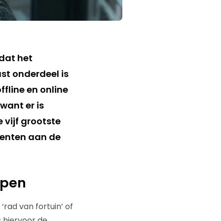
 dat het
ast onderdeel is
fline en online
want er is
e vijf grootste
umenten aan de
 open
rad van fortuin’ of
s hiervoor de