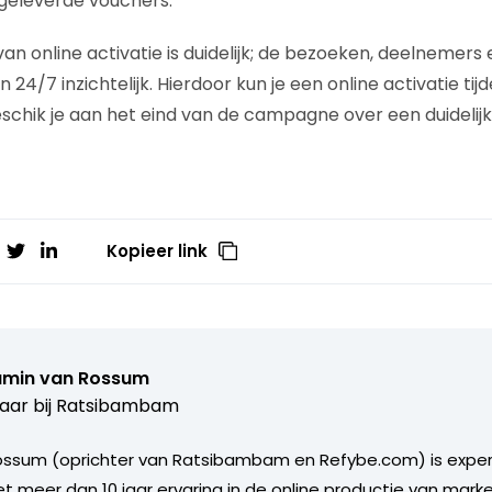
ngeleverde vouchers.
n online activatie is duidelijk; de bezoeken, deelnemers 
n 24/7 inzichtelijk. Hierdoor kun je een online activatie 
eschik je aan het eind van de campagne over een duidelijk
Kopieer link
amin van Rossum
aar bij
Ratsibambam
ossum (oprichter van Ratsibambam en Refybe.com) is expert
et meer dan 10 jaar ervaring in de online productie van mark