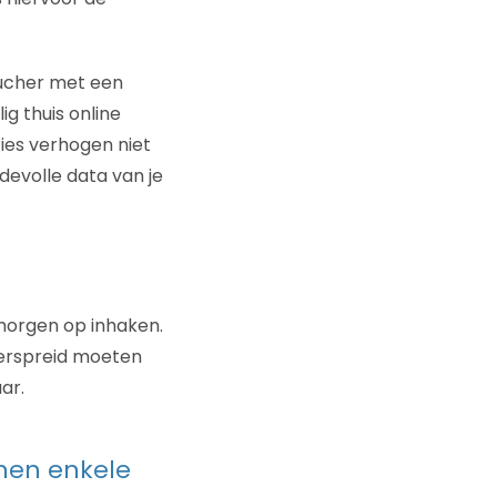
oucher met een
g thuis online
ties verhogen niet
evolle data van je
 morgen op inhaken.
verspreid moeten
ar.
nnen enkele