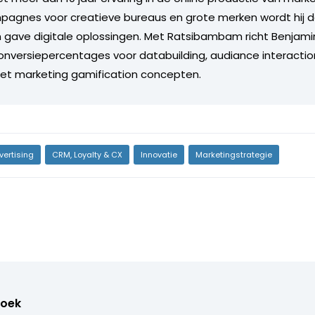
pagnes voor creatieve bureaus en grote merken wordt hij da
 gave digitale oplossingen. Met Ratsibambam richt Benjamin
nversiepercentages voor databuilding, audiance interactio
 marketing gamification concepten.
vertising
CRM, Loyalty & CX
Innovatie
Marketingstrategie
oek