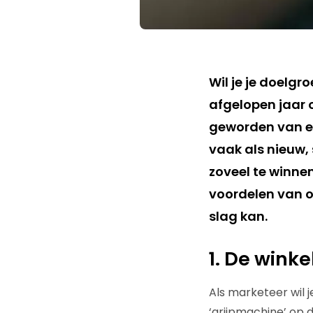
Wil je je doelgr
afgelopen jaar o
geworden van ee
vaak als nieuw,
zoveel te winnen 
voordelen van o
slag kan.
1. De winke
Als marketeer wil j
‘grijpmachine’ op d