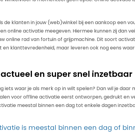
ds de klanten in jouw (web)winkel bij een aankoop een v
n online activatie meegeven. Hiermee kunnen zij dan veili
 online rad van fortuin of grijpmachine. Dit soort activa
 en klanttevredenheid, maar leveren ook nog eens waard
s actueel en super snel inzetbaar
 iets waar je als merk op in wilt spelen? Dan wil je daar
alen voor offline activatie eerst ontworpen, gedrukt en 
activatie meestal binnen een dag tot enkele dagen inzetba
tivatie is meestal binnen een dag of bi