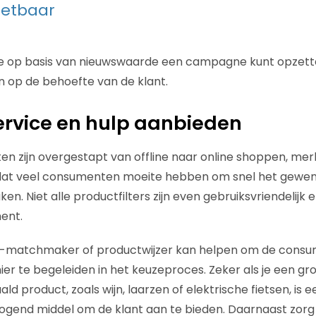
zetbaar
je op basis van nieuwswaarde een campagne kunt opzette
n op de behoefte van de klant.
service en hulp aanbieden
n zijn overgestapt van offline naar online shoppen, me
 dat veel consumenten moeite hebben om snel het gewen
en. Niet alle productfilters zijn even gebruiksvriendelijk 
ent.
t-matchmaker of productwijzer kan helpen om de cons
ier te begeleiden in het keuzeproces. Zeker als je een gr
ld product, zoals wijn, laarzen of elektrische fietsen, i
gend middel om de klant aan te bieden. Daarnaast zorg j