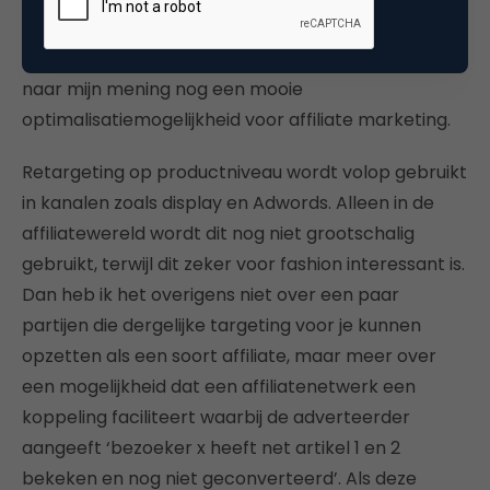
Naast het (beter) gebruiken van affiliate marketing
om klantbeleving en proces sluitend te krijgen, is er
naar mijn mening nog een mooie
optimalisatiemogelijkheid voor affiliate marketing.
Retargeting op productniveau wordt volop gebruikt
in kanalen zoals display en Adwords. Alleen in de
affiliatewereld wordt dit nog niet grootschalig
gebruikt, terwijl dit zeker voor fashion interessant is.
Dan heb ik het overigens niet over een paar
partijen die dergelijke targeting voor je kunnen
opzetten als een soort affiliate, maar meer over
een mogelijkheid dat een affiliatenetwerk een
koppeling faciliteert waarbij de adverteerder
aangeeft ‘bezoeker x heeft net artikel 1 en 2
bekeken en nog niet geconverteerd’. Als deze