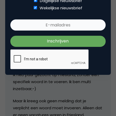
Dagelijkse nieuwsbrief
Wekelijkse nieuwsbrief
26 oktober 2005 om 08:38
Jacobien
@ jeroen,
Ik heb puur gezocht op Friesland, zonder een
specifiek woord in te voeren. Ik ben multi
inzetbaar;-)
Maar ik kreeg ook geen melding dat je
verplicht een woord moet invoeren. Alleen dat
er geen vacatures waren in Friesland.