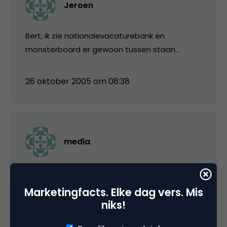
Jeroen
Bert, ik zie nationalevacaturebank en
monsterboard er gewoon tussen staan…
26 oktober 2005 om 08:38
media
Michel, niet met je eens. Mits op de juiste
manier geaggregeerd, volledige dekking en via
Marketingfacts. Elke dag vers. Mis
een combinatie feed aangeboden, kan dit wel
niks!
degelijk een toegevoegde waarde bieden
voor de gebruikers.