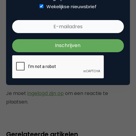
Wekelijkse nieuwsbrief
Categorie
Commerce
Tags
e-business
Plaats reactie
Je moet
ingelogd zijn op
om een reactie te
plaatsen.
Gerelateerde artikelen