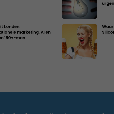
urgen
uit Londen:
Waaro
ationele marketing, AI en
Silico
en’ 50+-man