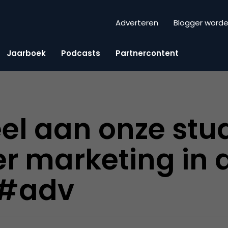
Adverteren
Blogger word
Jaarboek
Podcasts
Partnercontent
l aan onze stud
er marketing in 
 #adv