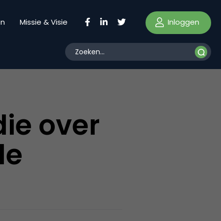
Inloggen
en
Missie & Visie
ie over
de