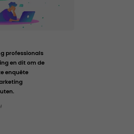
ng professionals
ing en dit om de
ze enquête
arketing
nuten.
!