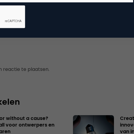
mmerce
 reactie te plaatsen.
kelen
 or without a cause?
Creat
ll voor ontwerpers en
innov
aren
van i