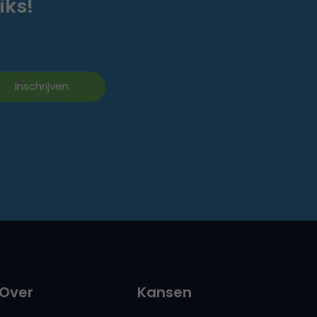
iks!
Over
Kansen