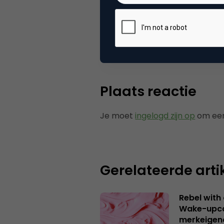
Categorie
Co
Plaats reactie
Je moet
ingelogd zijn op
om een
Gerelateerde arti
Rebel with
Wake-upca
merkeigen