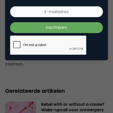
Tags
e-business
Plaats reactie
Je moet
ingelogd zijn op
om een reactie te
plaatsen.
Gerelateerde artikelen
Rebel with or without a cause?
Wake-upcall voor ontwerpers