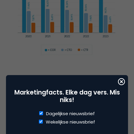
Nederland scoort internationaal goed
Marketingfacts. Elke dag vers. Mis
Nederlandse marketeers scoren internationaal
niks!
prima. Uit een bekende internationale benchmark
van Mailerlite – waarin data is opgenomen van
Dagelijkse nieuwsbrief
klanten uit de VS, Canada en Groot-Brittannië –
Wekelijkse nieuwsbrief
blijkt dat Nederlandse marketeers betere klikratio’s