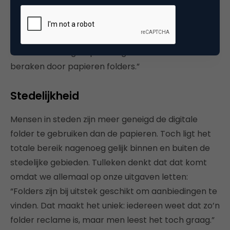
folders. Maar jongeren worden wat minder bereikt
door (papieren) folders dan de wat oudere
leeftijdsgroepen. Als je daarmee rekening houdt, zijn
de oudere doelgroepen als geheel wat meer te
beraken door papieren folders.”
Stedelijkheid
Mensen in steden zijn meer geneigd de digitale
folder te gebruiken dan de papieren. Toch ligt het
totale bereik nagenoeg gelijk binnen en buiten de
stedelijke gebieden. Tulleken denkt dat dat komt
omdat we allemaal op onze uitgaven letten:
“Folders zijn bij uitstek geschikt om aanbiedingen te
vinden. Dat maakt het uniek: iedereen weet dat zo’n
folder reclame is, maar men leest het toch graag.”