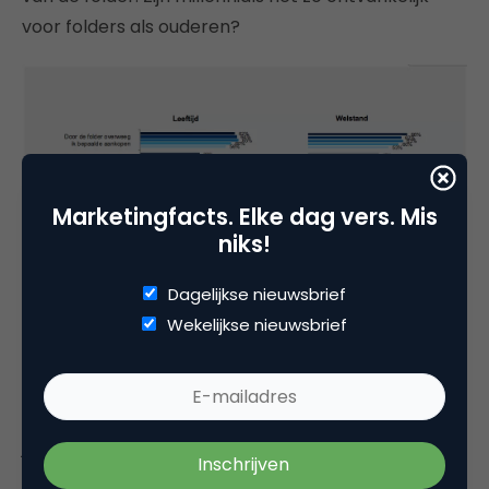
voor folders als ouderen?
Marketingfacts. Elke dag vers. Mis
niks!
Dagelijkse nieuwsbrief
Wekelijkse nieuwsbrief
Bassler: “Jonge lezers van folders (20-34 jaar) zijn
inderdaad heel positief, zowel wat betreft de
papieren folders als ook de digitale folders. Dat zie
je o.a. ook bij het rapportcijfer dat zij geven (een
7,0) en hun antwoorden op de stellingen over