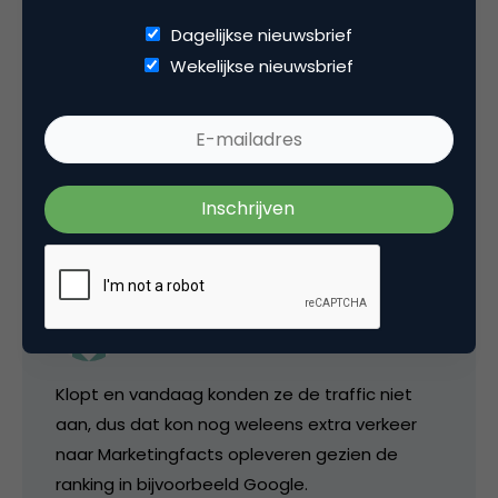
Dagelijkse nieuwsbrief
Bij mij werkt de .nl prima; sterker nog, ik zie dat
Wekelijkse nieuwsbrief
er zojuist een ongeluk is gebeurt op de markt
in Tilburg en in Roermond!?
23 mei 2006 om 15:58
evroekel
Klopt en vandaag konden ze de traffic niet
aan, dus dat kon nog weleens extra verkeer
naar Marketingfacts opleveren gezien de
ranking in bijvoorbeeld Google.