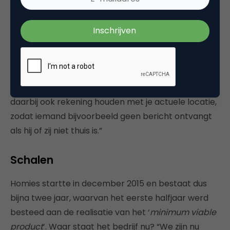
Die samenwerking biedt voordelen. “Je bereikt veel
mensen in een wijk. En mensen kunnen aangeven
geen apparaat te willen, maar er wel voor open te
staan te reageren bij een bericht. Zo’n bericht gaat
namelijk niet alleen naar vaste contactpersonen,
maar ook naar de vijf dichtstbijzijnde mensen. Het
zijn dus dynamische groepen. Op termijn gaan we
daarbij ook rekening houden met je actuele locatie,
zodat iemand bijvoorbeeld geen bericht ontvangt
als hij of zij niet thuis is.”
Schalen
Homies startte in december 2015 en bestaat dus
bijna twee jaar, waarvan het eerste halfjaar werd
besteed aan de realisatie van het ‘
minimum viable
product
’. Waar staat het bedrijf nu? “We zijn nu