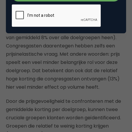
(zeer) prijsgevoelig. Dat betekent dat ze snel op
zoek gaan naar een ander hotel als ze de prijs als te
hoog ervaren. De korting die deze doelgroep bij NH
Hotel Group krijgt is echter relatief laag (3% t.o.v.
van gemiddeld 8% over alle doelgroepen heen).
Congresgasten daarentegen hebben zelfs een
prijsinelastische vraag. Met andere woorden: prijs
speelt een veel minder belangrijke rol voor deze
doelgroep. Dat betekent dan ook dat de relatief
hoge korting die congresgasten ontvangen (13%)
hier veel minder effect op volume heeft.
Door de prijsgevoeligheid te confronteren met de
gemiddelde korting per doelgroep, kunnen twee
cruciale groepen klanten worden geïdentificeerd.
Groepen die relatief te weinig korting krijgen