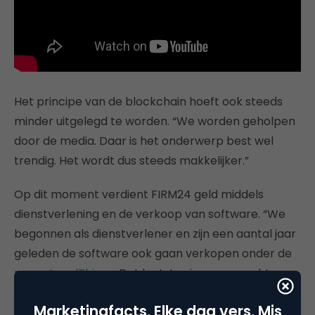
Het principe van de blockchain hoeft ook steeds
minder uitgelegd te worden. “We worden geholpen
door de media. Daar is het onderwerp best wel
trendig. Het wordt dus steeds makkelijker.”
Op dit moment verdient FIRM24 geld middels
dienstverlening en de verkoop van software. “We
begonnen als dienstverlener en zijn een aantal jaar
geleden de software ook gaan verkopen onder de
naam
LegalThings
. Dat laatste zien we nu echt een
grote vlucht nemen. Veel partijen worstelen met
Marketingfacts. Elke dag vers. Mis
het behoud van hun klanten. Er wordt steeds meer