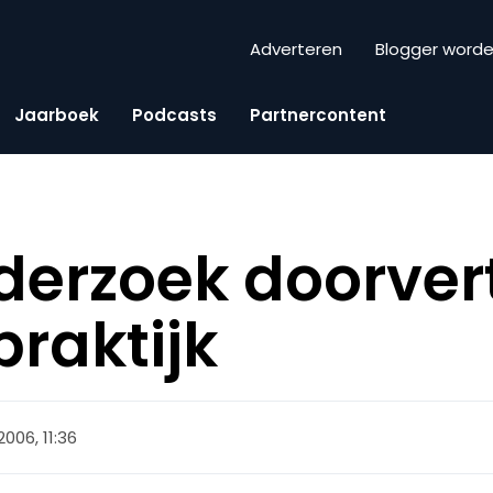
Adverteren
Blogger word
Jaarboek
Podcasts
Partnercontent
derzoek doorver
praktijk
2006, 11:36