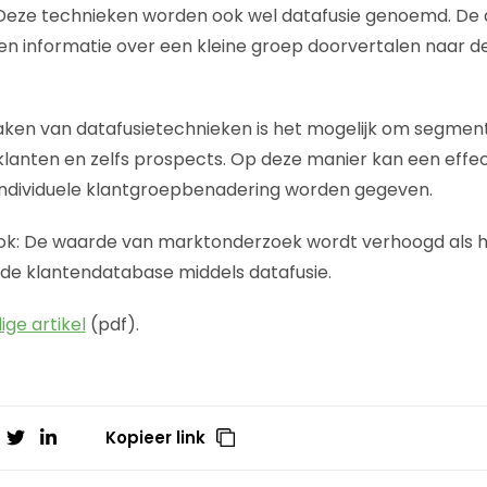
Deze technieken worden ook wel datafusie genoemd. De d
s en informatie over een kleine groep doorvertalen naar d
ken van datafusietechnieken is het mogelijk om segment
 klanten en zelfs prospects. Op deze manier kan een effec
individuele klantgroepbenadering worden gegeven.
 ook: De waarde van marktonderzoek wordt verhoogd als h
de klantendatabase middels datafusie.
ige artikel
(pdf).
Kopieer link