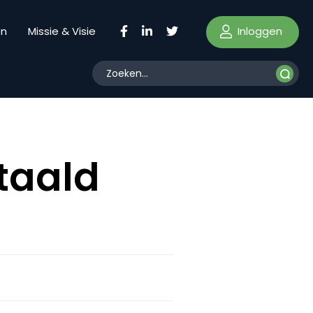
Inloggen
en
Missie & Visie
taald