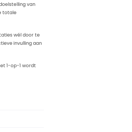
oelstelling van
e totale
aties wél door te
tieve invulling aan
et 1-op-1 wordt