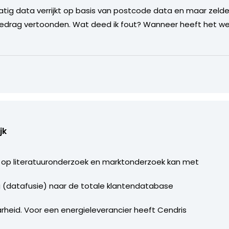
matig data verrijkt op basis van postcode data en maar ze
gedrag vertoonden. Wat deed ik fout? Wanneer heeft het w
jk
op literatuuronderzoek en marktonderzoek kan met
g (datafusie) naar de totale klantendatabase
heid. Voor een energieleverancier heeft Cendris