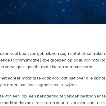
ken veel bedrijven gebruik van segmentatietechnieken 
hillende (communicatie) doelgroepen op basis van markt
men vervolgens gericht met klanten communiceren.
t het echter maar al te vaak voor dat niet over alle klan
g is om ze aan een segment toe te wijzen.
e van één-op-één benadering te voldoen bestaan er te
 marktonderzoeksresultaten door te vertalen naar de t