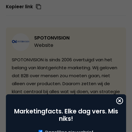
Kopieer link
SPOTONVISION
Website
SPOTONVISION is sinds 2006 overtuigd van het
belang van klantgerichte marketing. Wij geloven
dat B2B over mensen zou moeten gaan, niet
alleen over producten. Daarom zetten wij de
klant centraal bij alles wat wij doen, van strategie
tot campagnes. En, we maken gebruik van data.
Wij zijn always-on. Verbinding tussen een merk en
Marketingfacts. Elke dag vers. Mis
een doelgroep leidt tot langdurig succes. En als
niks!
onze klanten succesvol zijn, zijn wij dat ook. Door
betekenis te geven aan data, helpen wij