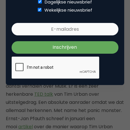
Dagelijkse nieuwsbrief
We zetten deze week even iemand in het zonnetje.
Wekelijkse nieuwsbrief
Tim Urban. Deze man is niet alleen iemand met een
scherp inzicht in de wereld van technologie. Zijn pen
die zijn gedachtegoed opschrijft is minstens net zo
scherp en een goed verhaal presenteren kan hij
minstens zo goed. Wie is Tim Urban? Hij de schrijver
van een geweldig “long read” blog
Wait But Why
?
Met zoals hij zelf al schrijft een nieuw artikel “every
sometimes”. Op uitnodiging van Elon Musk heeft hij
het gedachtegoed van Musk samengevat in een
aantal verhalen over Musk. Er is een zeer
herkenbare
TED talk
van Tim Urban over
uitstelgedrag. Een absolute aanrader omdat we dat
allemaal herkennen. Met name het panic monster.
Ernst-Jan Pfauth schreef in januari een
mooi
artikel
over de manier waarop Tim Urban