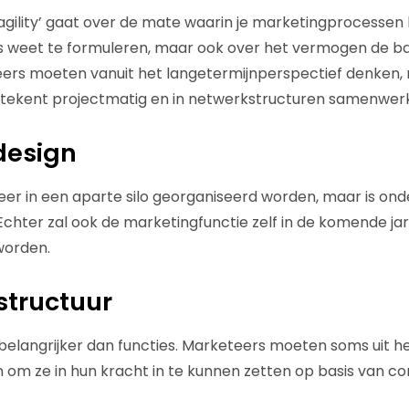
gility’ gaat over de mate waarin je marketingprocessen
s weet te formuleren, maar ook over het vermogen de bak
ers moeten vanuit het langetermijnperspectief denken, 
betekent projectmatig en in netwerkstructuren samenwer
 design
meer in een aparte silo georganiseerd worden, maar is on
Echter zal ook de marketingfunctie zelf in de komende ja
worden.
 structuur
belangrijker dan functies. Marketeers moeten soms uit he
 om ze in hun kracht in te kunnen zetten op basis van c