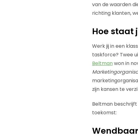
van de waarden die 
richting klanten, 
Hoe staat 
Werk jij in een kla
taskforce? Twee ui
Beltman
won in no
Marketingorganisa
marketingorganisat
zijn kansen te verz
Beltman beschrijft
toekomst:
Wendbaarhe