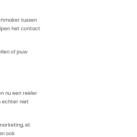
chmaker tussen
elpen het contact
llen of jouw
en nu een reëler
 echter niet
marketing, et
an ook