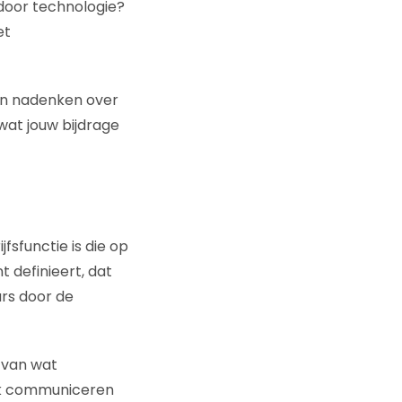
 door technologie?
et
aan nadenken over
wat jouw bijdrage
jfsfunctie is die op
t definieert, dat
ars door de
n van wat
ijk communiceren