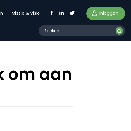
Inloggen
en
Missie & Visie
jk om aan