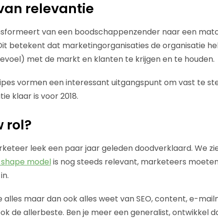
van relevantie
nsformeert van een boodschappenzender naar een mat
it betekent dat marketingorganisaties de organisatie h
voel) met de markt en klanten te krijgen en te houden.
cipes vormen een interessant uitgangspunt om vast te ste
e klaar is voor 2018.
 rol?
rketeer leek een paar jaar geleden doodverklaard. We zi
-shape model
is nog steeds relevant, marketeers moeten
in.
die alles maar dan ook alles weet van SEO, content, e-mail
ok de allerbeste. Ben je meer een generalist, ontwikkel d