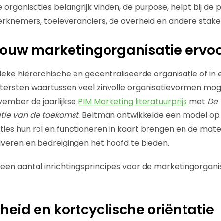
organisaties belangrijk vinden, de purpose, helpt bij de p
werknemers, toeleveranciers, de overheid en andere stake
jouw marketingorganisatie ervo
ssieke hiërarchische en gecentraliseerde organisatie of i
tersten waartussen veel zinvolle organisatievormen mogeli
vember de jaarlijkse
PIM Marketing literatuurprijs
met
De
tie van de toekomst
. Beltman ontwikkelde een model op
ies hun rol en functioneren in kaart brengen en de mate w
ilveren en bedreigingen het hoofd te bieden.
 een aantal inrichtingsprincipes voor de marketingorgani
id en kortcyclische oriëntatie