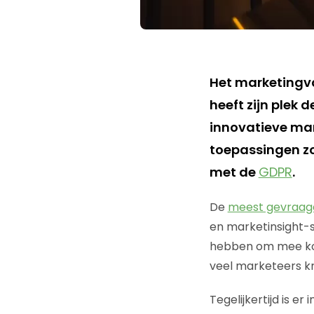
Het marketingva
heeft zijn plek 
innovatieve mark
toepassingen z
met de
GDPR
.
De
meest gevraag
en marketinsight-s
hebben om mee kome
veel marketeers kri
Tegelijkertijd is e