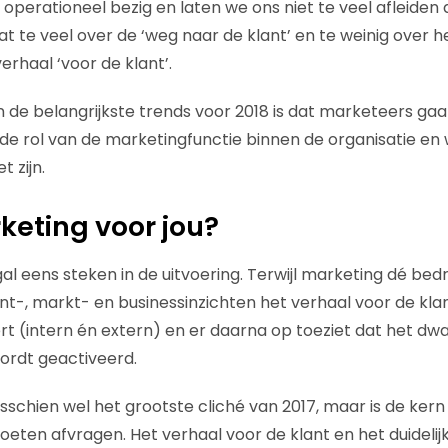
 operationeel bezig en laten we ons niet te veel afleiden
aat te veel over de ‘weg naar de klant’ en te weinig over h
rhaal ‘voor de klant’.
n de belangrijkste trends voor 2018 is dat marketeers g
de rol van de marketingfunctie binnen de organisatie en 
 zijn.
keting voor jou?
gal eens steken in de uitvoering. Terwijl marketing dé bedri
nt-, markt- en businessinzichten het verhaal voor de klan
rt (intern én extern) en er daarna op toeziet dat het dw
ordt geactiveerd.
isschien wel het grootste cliché van 2017, maar is de ker
eten afvragen. Het verhaal voor de klant en het duidel