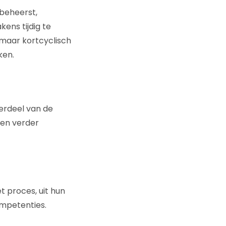
 beheerst,
ens tijdig te
maar kortcyclisch
ken.
derdeel van de
ren verder
t proces, uit hun
ompetenties.