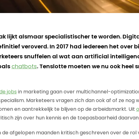
k lijkt alsmaar specialistischer te worden. Digi
definitief veroverd. In 2017 had iedereen het over 
eteers snuffelen al wat aan artificial intelligen
oals
chatbots
. Tenslotte moeten we nu ook heel s
de jobs
in marketing gaan over multichannel-optimization
pecialism. Marketeers vragen zich dan ook af of ze nog 
n en aantrekkelijk te blijven op de arbeidsmarkt. Uit
tisch zijn over hun kennis en de toepasbaarheid daarvan i
r in de afgelopen maanden kritisch geschreven over de rol 