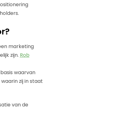
ositionering
holders.
or?
n een marketing
jk zijn.
Rob
 basis waarvan
aarin zij in staat
satie van de