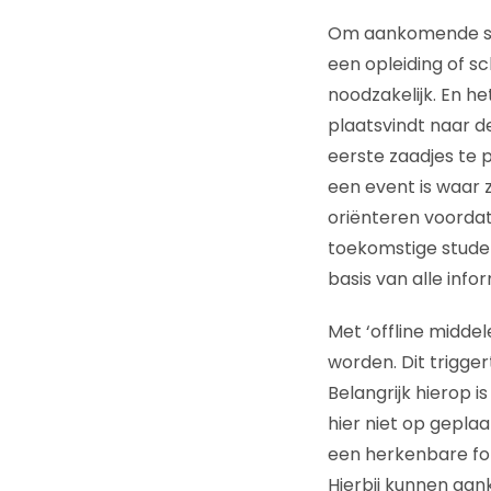
Om aankomende stu
een opleiding of s
noodzakelijk. En h
plaatsvindt naar de
eerste zaadjes te
een event is waar 
oriënteren voordat 
toekomstige studen
basis van alle info
Met ‘offline midde
worden. Dit trigge
Belangrijk hierop 
hier niet op gepla
een herkenbare fot
Hierbij kunnen aan