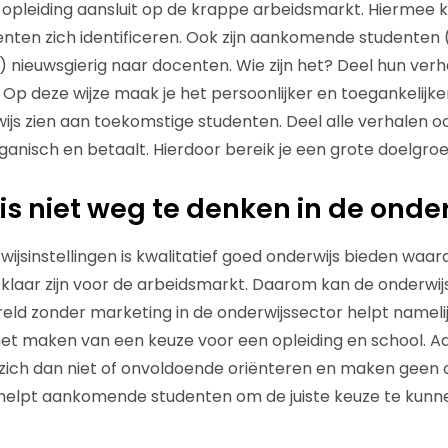
e opleiding aansluit op de krappe arbeidsmarkt. Hiermee
ten zich identificeren. Ook zijn aankomende studenten 
 nieuwsgierig naar docenten. Wie zijn het? Deel hun verh
 Op deze wijze maak je het persoonlijker en toegankelijker
wijs zien aan toekomstige studenten. Deel alle verhalen o
ganisch en betaalt. Hierdoor bereik je een grote doelgroe
is niet weg te denken in de onde
wijsinstellingen is kwalitatief goed onderwijs bieden waa
klaar zijn voor de arbeidsmarkt. Daarom kan de onderwij
reld zonder marketing in de onderwijssector helpt name
 het maken van een keuze voor een opleiding en school.
zich dan niet of onvoldoende oriënteren en maken geen 
 helpt aankomende studenten om de juiste keuze te kun