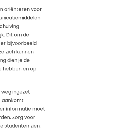
n oriënteren voor
municatiemiddelen
chuiving
jk. Dit om de
er bijvoorbeeld
ze zich kunnen
ng dien je de
 te hebben en op
e weg ingezet
t aankomt.
eer informatie moet
rden. Zorg voor
e studenten zien.