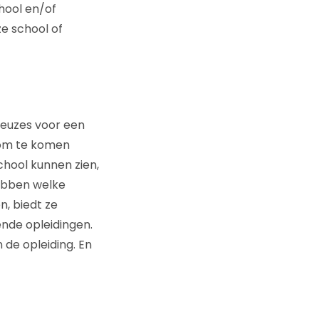
hool en/of
e school of
euzes voor een
t om te komen
chool kunnen zien,
hebben welke
n, biedt ze
de opleidingen.
 de opleiding. En