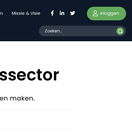
Inloggen
en
Missie & Visie
ssector
nen maken.