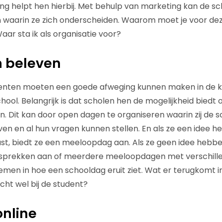
ng helpt hen hierbij. Met behulp van marketing kan de sc
en waarin ze zich onderscheiden. Waarom moet je voor dez
aar sta ik als organisatie voor?
n beleven
nten moeten een goede afweging kunnen maken in de k
chool. Belangrijk is dat scholen hen de mogelijkheid bied
. Dit kan door open dagen te organiseren waarin zij de s
en en al hun vragen kunnen stellen. En als ze een idee 
past, biedt ze een meeloopdag aan. Als ze geen idee hebbe
prekken aan of meerdere meeloopdagen met verschillen
nemen in hoe een schooldag eruit ziet. Wat er terugkomt in
cht wel bij de student?
online