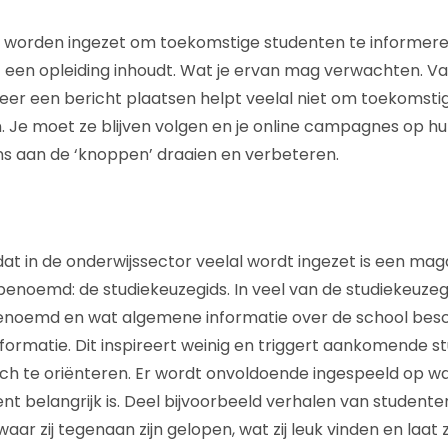
worden ingezet om toekomstige studenten te informere
een opleiding inhoudt. Wat je ervan mag verwachten. Va
eer een bericht plaatsen helpt veelal niet om toekomsti
. Je moet ze blijven volgen en je online campagnes op hun
s aan de ‘knoppen’ draaien en verbeteren.
 dat in de onderwijssector veelal wordt ingezet is een ma
benoemd: de studiekeuzegids. In veel van de studiekeuze
benoemd en wat algemene informatie over de school besc
formatie. Dit inspireert weinig en triggert aankomende 
h te oriënteren. Er wordt onvoldoende ingespeeld op wa
belangrijk is. Deel bijvoorbeeld verhalen van studenten h
waar zij tegenaan zijn gelopen, wat zij leuk vinden en laat