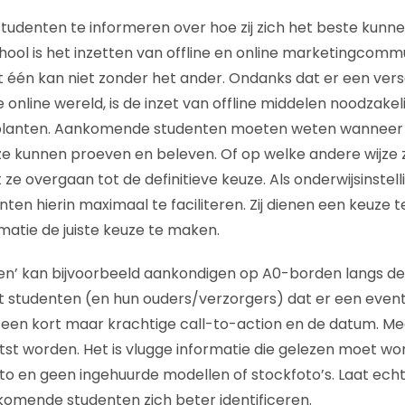
denten te informeren over hoe zij zich het beste kunne
chool is het inzetten van offline en online marketingcom
et één kan niet zonder het ander. Ondanks dat er een vers
 online wereld, is de inzet van offline middelen noodzakeli
 planten. Aankomende studenten moeten weten wanneer 
ze kunnen proeven en beleven. Of op welke andere wijze 
ze overgaan tot de definitieve keuze. Als onderwijsinstelli
ten hierin maximaal te faciliteren. Zij dienen een keuze
rmatie de juiste keuze te maken.
len’ kan bijvoorbeeld aankondigen op A0-borden langs d
rt studenten (en hun ouders/verzorgers) dat er een even
is een kort maar krachtige call-to-action en de datum. M
atst worden. Het is vlugge informatie die gelezen moet wo
o en geen ingehuurde modellen of stockfoto’s. Laat echt
komende studenten zich beter identificeren.