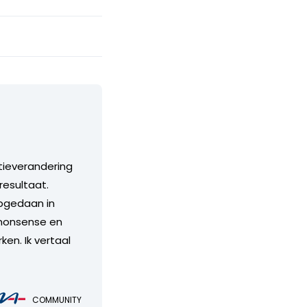
tieverandering
resultaat.
opgedaan in
o-nonsense en
en. Ik vertaal
COMMUNITY