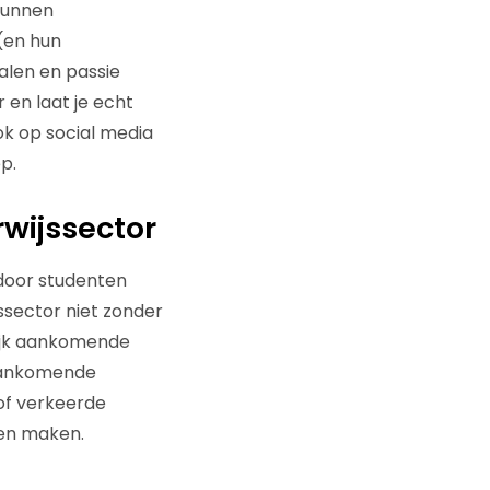
 kunnen
(en hun
alen en passie
 en laat je echt
ok op social media
p.
rwijssector
rdoor studenten
ssector niet zonder
lijk aankomende
 Aankomende
of verkeerde
nen maken.