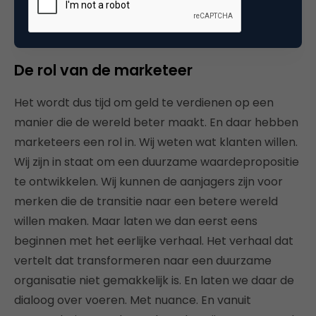
niet ontstaan om de wereld te verbeteren, maar
om geld te verdienen.
De rol van de marketeer
Het wordt dus tijd om geld te verdienen op een
manier die de wereld beter maakt. En daar hebben
marketeers een rol in. Wij weten wat klanten willen.
Wij zijn in staat om een duurzame waardepropositie
te ontwikkelen. Wij kunnen de aanjagers zijn voor
merken die de transitie naar een betere wereld
willen maken. Maar laten we dan eerst eens
beginnen met het eerlijke verhaal. Het verhaal dat
vertelt dat transformeren naar een duurzame
organisatie niet gemakkelijk is. En laten we daar de
dialoog over voeren. Met nuance. En vanuit