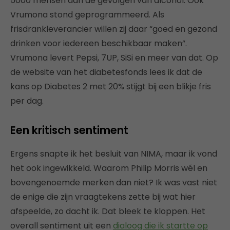
5000 mensen aan de gevolgen van alcohol. Ook
Vrumona stond geprogrammeerd. Als
frisdrankleverancier willen zij daar “goed en gezond
drinken voor iedereen beschikbaar maken”.
Vrumona levert Pepsi, 7UP, SiSi en meer van dat. Op
de website van het diabetesfonds lees ik dat de
kans op Diabetes 2 met 20% stijgt bij een blikje fris
per dag.
Een kritisch sentiment
Ergens snapte ik het besluit van NIMA, maar ik vond
het ook ingewikkeld. Waarom Philip Morris wél en
bovengenoemde merken dan niet? Ik was vast niet
de enige die zijn vraagtekens zette bij wat hier
afspeelde, zo dacht ik. Dat bleek te kloppen. Het
overall sentiment uit een
dialoog die ik startte op