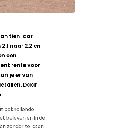
n tien jaar
2.1 naar 2.2 en
en een
cent rente voor
kan je er van
etallen. Daar
.
at beknellende
het beleven en in de
en zonder te laten