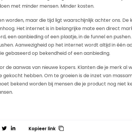
doen met minder mensen. Minder kosten.
 worden, maar die tijd ligt waarschijnlijk achter ons. De 
og. Het internet is in belangrijke mate een direct mar
d, een aanbieding of een plaatje, in de funnel en pushen.
ushen. Aanwezigheid op het internet wordt altijd in éé
sie gebaseerd op bekendheid of een aanbieding.
r de aanwas van nieuwe kopers. Klanten die je merk al 
 je gekocht hebben. Om te groeien is de inzet van mass
 moet bekend worden bij mensen die je product nog niet k
ansen.
Kopieer link