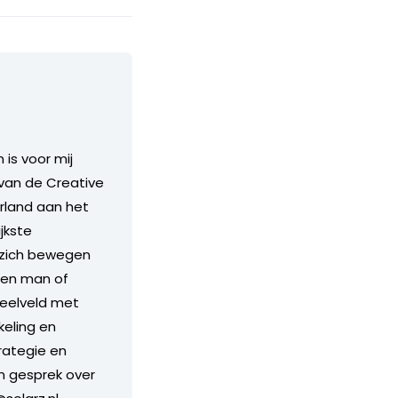
is voor mij
A van de Creative
land aan het
jkste
e zich bewegen
een man of
peelveld met
keling en
rategie en
n gesprek over