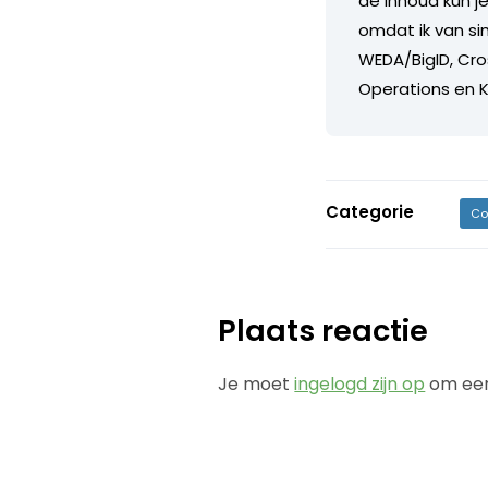
de inhoud kun je
omdat ik van s
WEDA/BigID, Cro
Operations en K
Categorie
Co
Plaats reactie
Je moet
ingelogd zijn op
om een