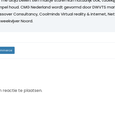
 me altijd bellen. Een mailtje sturen kan natuurlijk ook, tadek
impel houd. CMG Nederland wordt gevormd door DWVTS mark
ssover Consultancy, Coolminds Virtual reality & internet, Ne
weekvijver Noord.
mmerce
 reactie te plaatsen.