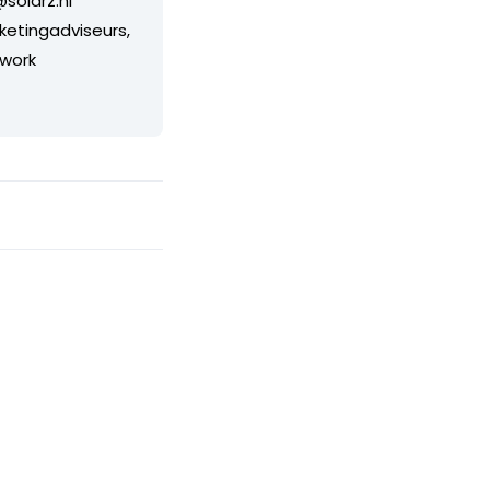
@solarz.nl
etingadviseurs,
twork