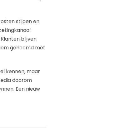
kosten stijgen en
ketingkanaal.
 Klanten blijven
n adem genoemd met
wel kennen, maar
amedia daarom
ennen. Een nieuw