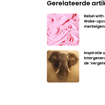
Gerelateerde arti
Rebel with
Wake-upca
merkeigen
Inspiratie 
intergener
de ‘verget