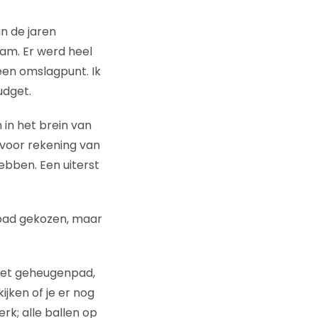
n de jaren
am. Er werd heel
een omslagpunt. Ik
udget.
in het brein van
 voor rekening van
ebben. Een uiterst
pad gekozen, maar
 het geheugenpad,
ken of je er nog
k; alle ballen op