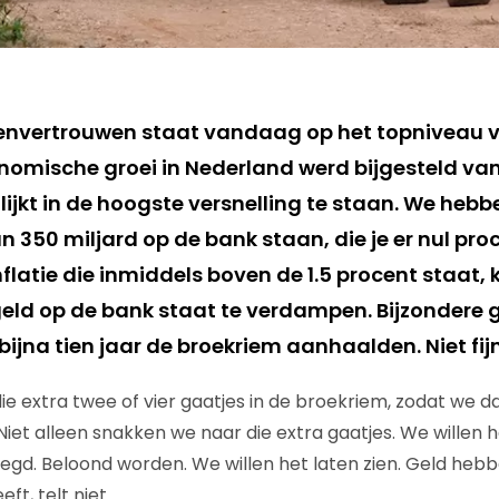
nvertrouwen staat vandaag op het topniveau va
nomische groei in Nederland werd bijgesteld van 
ijkt in de hoogste versnelling te staan. We hebb
 350 miljard op de bank staan, die je er nul pro
nflatie die inmiddels boven de 1.5 procent staat, 
geld op de bank staat te verdampen. Bijzondere g
bijna tien jaar de broekriem aanhaalden. Niet fijn
e extra twee of vier gaatjes in de broekriem, zodat we d
Niet alleen snakken we naar die extra gaatjes. We willen 
gd. Beloond worden. We willen het laten zien. Geld hebb
eft, telt niet.