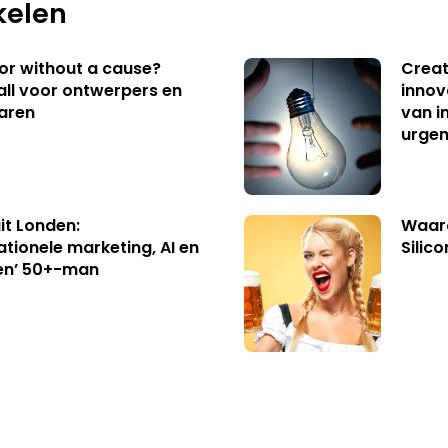
kelen
 or without a cause?
Creat
ll voor ontwerpers en
innov
aren
van i
urgen
uit Londen:
Waaro
ationele marketing, AI en
Silico
en’ 50+-man