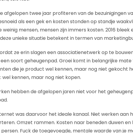
e afgelopen twee jaar profiteren van de bezuinigingen va
esnoeid als een gek en kosten stonden op standje waakvl
 weinig mensen, mensen zijn immers kosten. 2016 bleek 
deze unieke situatie betekent in termen van marketingb
rdat ze erin slagen een associatienetwerk op te bouwen 
 een soort geheugenpad. Groei komt in belangrijke mate
anten die je product wel kennen, maar nog niet gekocht h
: wel kennen, maar nog niet kopen.
ken hebben de afgelopen jaren niet voor het geheugen
pad.
nternet was daarvoor het ideale kanaal. Niet werken aan
rteren. Omzet rammen. Kosten naar beneden duwen en kij
 persen. Fuck de toegevoegde, mentale waarde van je mer