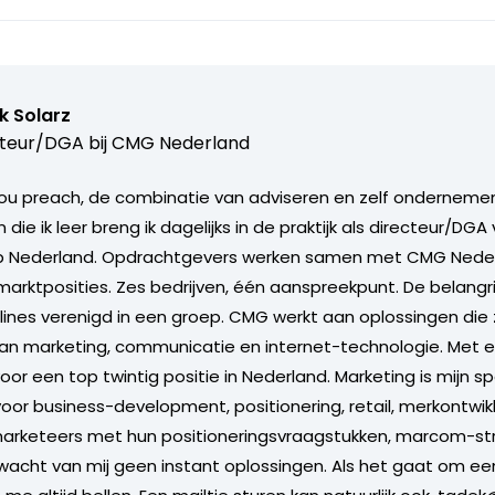
k Solarz
teur/DGA bij
CMG Nederland
ou preach, de combinatie van adviseren en zelf ondernemen 
n die ik leer breng ik dagelijks in de praktijk als directeur/DG
p Nederland. Opdrachtgevers werken samen met CMG Neder
marktposities. Zes bedrijven, één aanspreekpunt. De belangri
lines verenigd in een groep. CMG werkt aan oplossingen di
 van marketing, communicatie en internet-technologie. Met 
or een top twintig positie in Nederland. Marketing is mijn s
voor business-development, positionering, retail, merkontwik
 marketeers met hun positioneringsvraagstukken, marcom-st
wacht van mij geen instant oplossingen. Als het gaat om ee