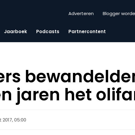
Adverteren
Blogger word
Jaarboek
Podcasts
Partnercontent
ers bewandelde
n jaren het oli
 2017, 05:00