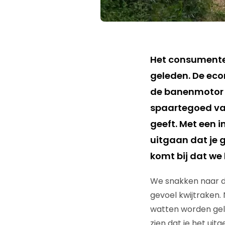
Het consumente
geleden. De eco
de banenmotor l
spaartegoed van
geeft. Met een i
uitgaan dat je 
komt bij dat we 
We snakken naar di
gevoel kwijtraken. 
watten worden gele
zien dat je het uitge