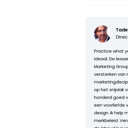
Tade
Direc
Practice what y
ideaal. De lesse
Marketing Grou
versterken van 
marketingdiscip
op het snijvlak
honderd goed vo
een voorliefde 
design. Ik help
merkbeleid. Ver