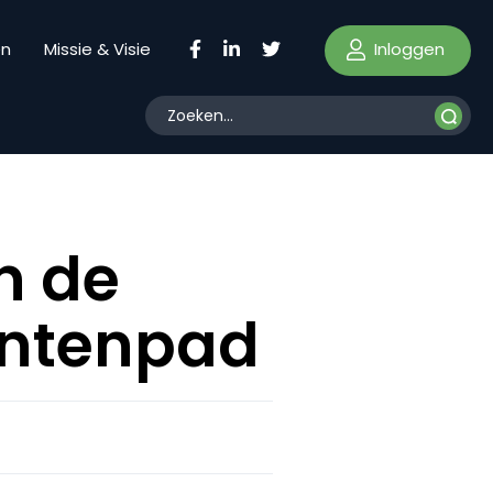
Inloggen
en
Missie & Visie
n de
fantenpad