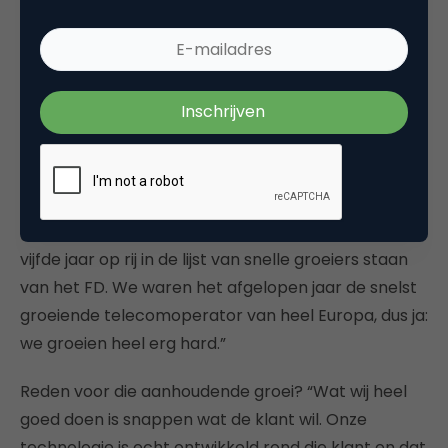
georganiseerde organisatie die continu kijkt hoe de
buitenwereld werkt en zich daarop aanpassen, die
continu meegroeit en mee beweegt met wat de
buitenwereld doet, krimp een minder snel
voorkomend iets zal zijn.”
Vletter spreekt niet uit ervaring. Met Voys gaat het
vooralsnog vooral voor de wind. “De groeicurve
gaat door, al jaren op rij. Dit jaar zullen we voor het
vijfde jaar op rij in de lijst van snelle groeiers staan
van het FD. We waren het afgelopen jaar de snelst
groeiende telecomoperator van heel Europa, dus ja:
we groeien heel erg hard.”
Reden voor die aanhoudende groei? “Wat wij heel
goed doen is snappen wat de klant wil. Onze
technologie is echt ontwikkeld rond die klant en dat