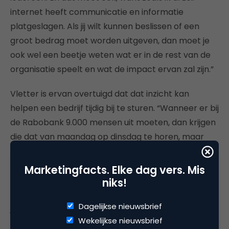
internet heeft communicatie en informatie
platgeslagen. Als jij wilt kunnen beslissen of een
groot bedrag moet worden uitgeven, dan moet je
ook wel een beetje weten wat er in de rest van de
organisatie speelt en wat de impact ervan zal zijn.”
Vletter is ervan overtuigd dat dat inzicht kan
helpen een bedrijf tijdig bij te sturen. “Wanneer er bij
de Rabobank 9.000 mensen uit moeten, dan krijgen
die dat van maandag op dinsdag te horen, maar
dat zag Rabobank al twee jaar geleden aankomen.
Stel nu dat je die hele club apart had gezet met de
Marketingfacts. Elke dag vers. Mis
mededeling: jongens die baan is er over twee jaar
niks!
niet meer. Jullie krijgen nu de kans om het in twee
Dagelijkse nieuwsbrief
jaar te fixen. Dan krijg je toch een hele andere
Wekelijkse nieuwsbrief
instelling. Ik denk ook dat het voor een holocratisch