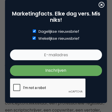
toekomst’, ook als live weer mag. Deze vorm van
live communicatie voor een gesloten doelgroep
Marketingfacts. Elke dag vers. Mis
met een mix van een tv-studio, een online
niks!
evenement en een digitaal platform heeft zich
enorm door onze branche ontwikkeld tijdens de
Dagelijkse nieuwsbrief
pandemie. Met dezelfde beleving als een
Wekelijkse nieuwsbrief
spraakmakend event en met straffe content.
Virtual conventions die emotionele waarde
toevoegen aan een merk, product of dienst zodat
je een unieke ervaring kunt meegeven, gaan in de
toekomst het verschil maken.
“Dit stelt eisen aan het profiel van je mensen want
virtual conventions vragen om een strakke regie en
de inzet van een professioneel team. Een creatief
conceptontwikkelaar, een professionele regisseur,
een scriptschrijver, een copywriter, een vertaler,