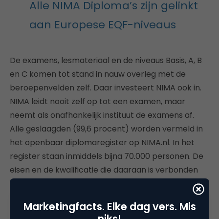
Alle NIMA Diploma’s zijn gelinkt
aan Europese EQF-niveaus
De examens, lesmateriaal en de niveaus Basis, A, B
en C komen tot stand in nauw overleg met de
beroepenvelden zelf. Daar investeert NIMA ook in.
NIMA leidt nooit zelf op tot een examen, maar
neemt als onafhankelijk instituut de examens af.
Alle geslaagden (99,6 procent) worden vermeld in
het openbaar diplomaregister op NIMA.nl. In het
register staan inmiddels bijna 70.000 personen. De
eisen en de kwalificatie die daaraan is verbonden
zijn ooit in het leven geroepen door de oprichters
van NIMA: marketeers in bedrijven, media- en
Marketingfacts. Elke dag vers. Mis
reclamebureaus en marketingwetenschappers.
niks!