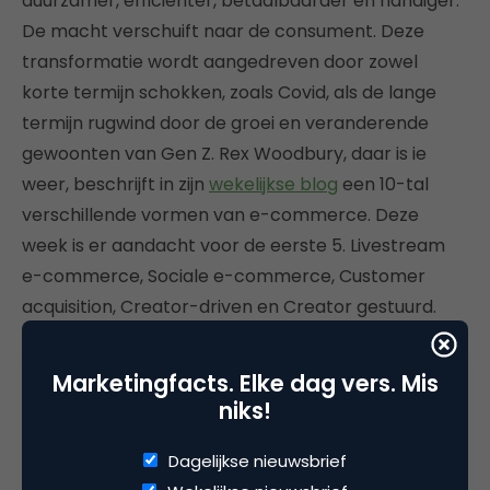
duurzamer, efficiënter, betaalbaarder en handiger.
De macht verschuift naar de consument. Deze
transformatie wordt aangedreven door zowel
korte termijn schokken, zoals Covid, als de lange
termijn rugwind door de groei en veranderende
gewoonten van Gen Z. Rex Woodbury, daar is ie
weer, beschrijft in zijn
wekelijkse blog
een 10-tal
verschillende vormen van e-commerce. Deze
week is er aandacht voor de eerste 5. Livestream
e-commerce, Sociale e-commerce, Customer
acquisition, Creator-driven en Creator gestuurd.
#7
Storyliving by Disney
Marketingfacts. Elke dag vers. Mis
niks!
Kennen we het allemaal nog? De Ansoff Matrix? 4
kwadranten over marktpenetratie,
Dagelijkse nieuwsbrief
productontwikkeling, marktontwikkeling en