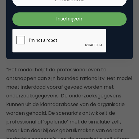
mijn scenario? Wat als ik de prijs aanpas? Of wat
gebeurt er als ik het product spannender maak?
Wat als ik een scenario volg van een van mijn
concurrenten? Het simulatiemodel helpt de
marketingprofessional inzien welke keuzes er nog
meer zijn. Wat hij ook alweer wist of voelde vanuit
zijn kennis, ervaring, intuïtie en creativiteit.”
“Het model helpt de professional even te
ontsnappen aan zijn bounded rationality. Het model
moet inderdaad vooraf gevoed worden met
onderzoeksgegevens. De onderzoeksgegevens
kunnen uit de klantdatabases van de organisatie
worden gehaald. De scenario’s ontwikkelt de
professional al ‘spelende’ met de simulatie zelf,
maar kan daarbij ook gebruikmaken van eerder