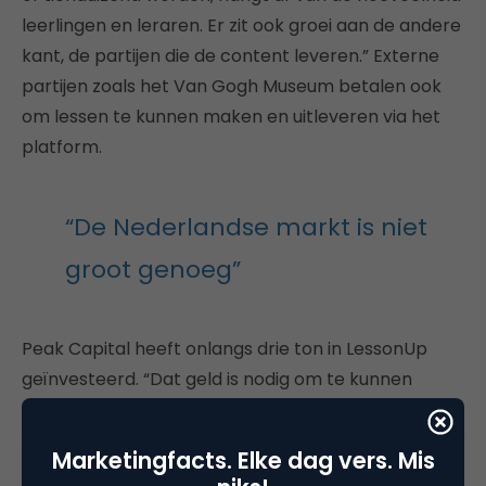
leerlingen en leraren. Er zit ook groei aan de andere
kant, de partijen die de content leveren.” Externe
partijen zoals het Van Gogh Museum betalen ook
om lessen te kunnen maken en uitleveren via het
platform.
“De Nederlandse markt is niet
groot genoeg”
Peak Capital heeft onlangs drie ton in LessonUp
geïnvesteerd. “Dat geld is nodig om te kunnen
groeien en snelheid te kunnen maken.” Plaisier is blij
dat het in Nederland zo goed gaat, maar heeft
Marketingfacts. Elke dag vers. Mis
zeker ook ambities om uit te breiden in het