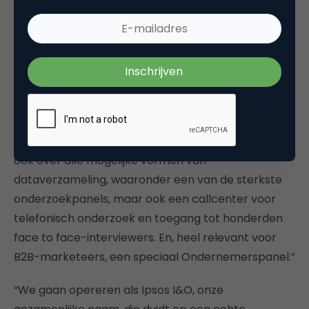
versnellen.
We kunnen opdrachtgevers het beste van twee
werelden bieden: toegang tot een veel breder
scala aan wereldklasse methoden en technieken,
zoals segmentatietools, kwalitatief onderzoek, data
science en AI; punten waar Ipsos traditioneel in
Nederland de sterkste in is. I&O beschikt daarnaast
ook over alle mogelijke vormen van
dataverzameling, waaronder een van de sterkste
onderzoekpanels, maar ook een callcenter voor
telefonisch onderzoek en toegang tot honderden
face to face-interviewers. En, heel relevant voor
B2B-marketeers, een speciaal Ondernemerspanel.”
“We gaan opereren als Ipsos I&O, onze