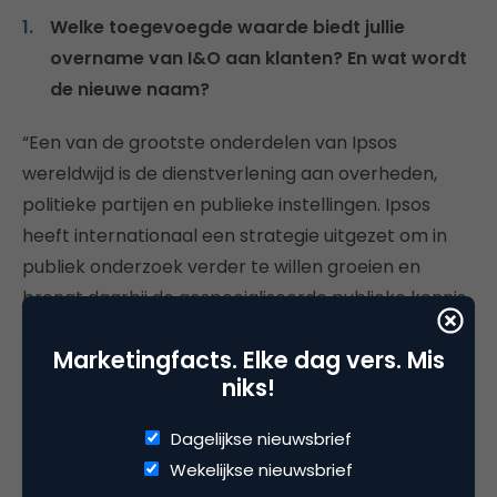
Welke toegevoegde waarde biedt jullie
overname van I&O aan klanten? En wat wordt
de nieuwe naam?
“Een van de grootste onderdelen van Ipsos
wereldwijd is de dienstverlening aan overheden,
politieke partijen en publieke instellingen. Ipsos
heeft internationaal een strategie uitgezet om in
publiek onderzoek verder te willen groeien en
brengt daarbij de gespecialiseerde publieke kennis
en onderzoekmethoden uit andere landen in. Ook
Marketingfacts. Elke dag vers. Mis
van belang is dat bedrijven in hun strategieën
niks!
steeds meer de maatschappelijke context
meenemen. Met de overnamen van I&O
Dagelijkse nieuwsbrief
verwachten we onze groei voor zowel not-for-
Wekelijkse nieuwsbrief
profit als commerciële opdrachtgevers te