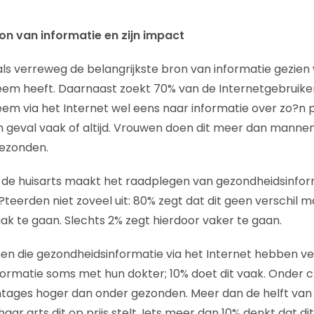
ron van informatie en zijn impact
als verreweg de belangrijkste bron van informatie gezi
em heeft. Daarnaast zoekt 70% van de Internetgebruiker
m via het Internet wel eens naar informatie over zo?n 
?n geval vaak of altijd. Vrouwen doen dit meer dan manne
gezonden.
de huisarts maakt het raadplegen van gezondheidsinform
teerden niet zoveel uit: 80% zegt dat dit geen verschil m
ak te gaan. Slechts 2% zegt hierdoor vaker te gaan.
en die gezondheidsinformatie via het Internet hebben v
ormatie soms met hun dokter; 10% doet dit vaak. Onder c
ntages hoger dan onder gezonden. Meer dan de helft va
 haar arts dit op prijs stelt. Iets meer dan 10% denkt dat dit