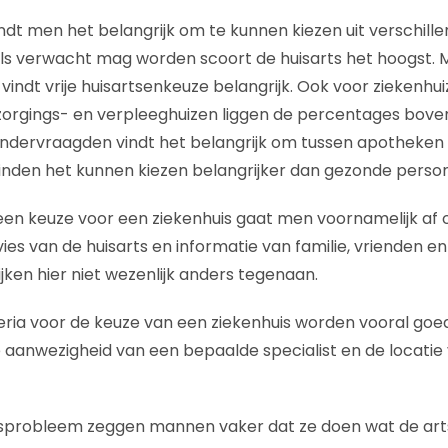
ndt men het belangrijk om te kunnen kiezen uit verschill
oals verwacht mag worden scoort de huisarts het hoogst. M
ndt vrije huisartsenkeuze belangrijk. Ook voor ziekenhuiz
orgings- en verpleeghuizen liggen de percentages boven
ndervraagden vindt het belangrijk om tussen apotheken 
inden het kunnen kiezen belangrijker dan gezonde perso
een keuze voor een ziekenhuis gaat men voornamelijk af 
ies van de huisarts en informatie van familie, vrienden en
jken hier niet wezenlijk anders tegenaan.
teria voor de keuze van een ziekenhuis worden vooral goed
 aanwezigheid van een bepaalde specialist en de locatie 
dsprobleem zeggen mannen vaker dat ze doen wat de arts