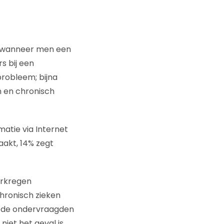
en wanneer men een
s bij een
probleem; bijna
n en chronisch
atie via Internet
aakt, 14% zegt
erkregen
hronisch zieken
n de ondervraagden
 niet het geval is.