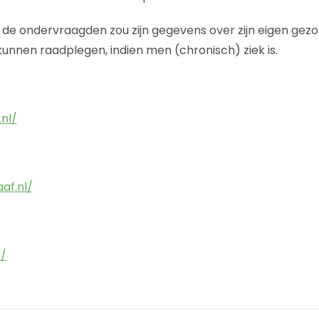
de ondervraagden zou zijn gegevens over zijn eigen gez
 kunnen raadplegen, indien men (chronisch) ziek is.
nl/
af.nl/
t/