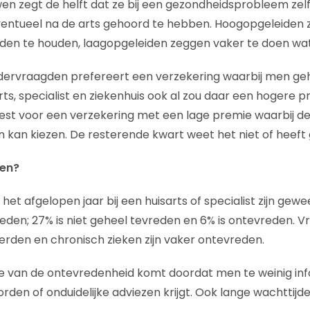
en zegt de helft dat ze bij een gezondheidsprobleem zel
entueel na de arts gehoord te hebben. Hoogopgeleiden z
anden te houden, laagopgeleiden zeggen vaker te doen wat 
dervraagden prefereert een verzekering waarbij men geheel
rts, specialist en ziekenhuis ook al zou daar een hogere 
iest voor een verzekering met een lage premie waarbij d
n kan kiezen. De resterende kwart weet het niet of heeft
men?
het afgelopen jaar bij een huisarts of specialist zijn gewe
den; 27% is niet geheel tevreden en 6% is ontevreden. V
rden en chronisch zieken zijn vaker ontevreden.
 van de ontevredenheid komt doordat men te weinig inf
rden of onduidelijke adviezen krijgt. Ook lange wachttijd