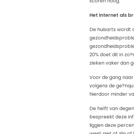
scoren hoog.
Het Internet als b
De huisarts wordt 
gezondheidsproble
gezondheidsproblee
20% doet dit in zo
zieken vaker dan 
Voor de gang naar 
volgens de ge?nqu?
hierdoor minder va
De helft van degen
bespreekt deze inf
liggen deze perce
weet niet of zijn of