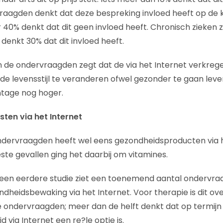
raagden denkt dat deze bespreking invloed heeft op de 
40% denkt dat dit geen invloed heeft. Chronisch zieken zij
 denkt 30% dat dit invloed heeft.
n de ondervraagden zegt dat de via het Internet verkreg
de levensstijl te veranderen ofwel gezonder te gaan lev
entage nog hoger.
ten via het Internet
ndervraagden heeft wel eens gezondheidsproducten via h
ste gevallen ging het daarbij om vitamines.
t een eerdere studie ziet een toenemend aantal ondervraa
ndheidsbewaking via het Internet. Voor therapie is dit ove
ie ondervraagden; meer dan de helft denkt dat op termij
 via Internet een re?le optie is.