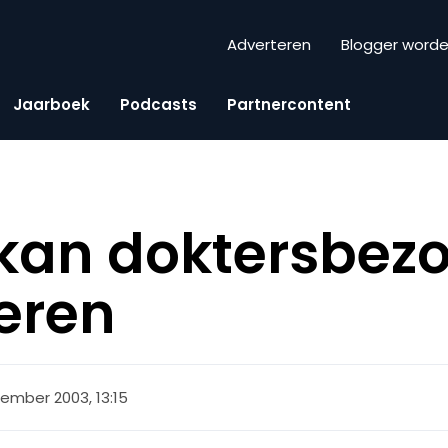
Adverteren
Blogger word
Jaarboek
Podcasts
Partnercontent
 kan doktersbez
eren
ember 2003, 13:15