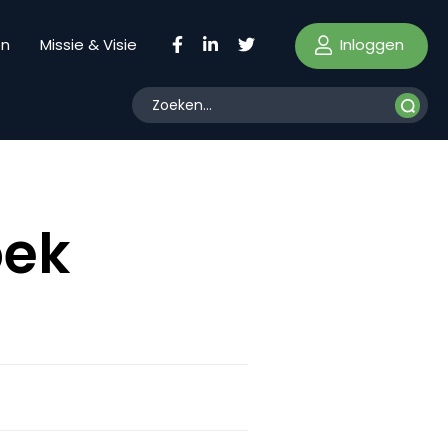
Inloggen
en
Missie & Visie
oek