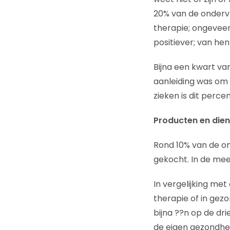
20% van de onderv
therapie; ongeveer 
positiever; van hen
Bijna een kwart va
aanleiding was om 
zieken is dit perc
Producten en diens
Rond 10% van de o
gekocht. In de mee
In vergelijking me
therapie of in gezo
bijna ??n op de dr
de eigen gezondheid