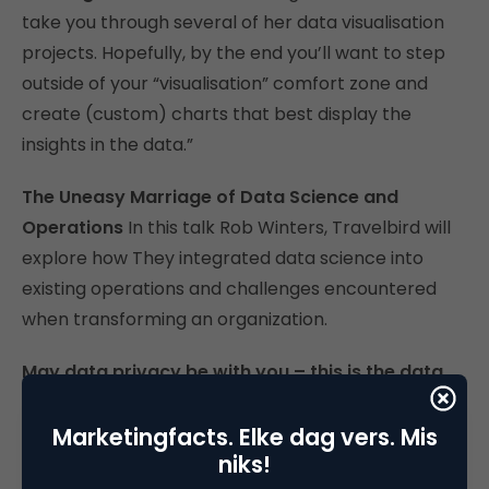
take you through several of her data visualisation
projects. Hopefully, by the end you’ll want to step
outside of your “visualisation” comfort zone and
create (custom) charts that best display the
insights in the data.”
The Uneasy Marriage of Data Science and
Operations
In this talk Rob Winters, Travelbird will
explore how They integrated data science into
existing operations and challenges encountered
when transforming an organization.
May data privacy be with you – this is the data
you are looking for!
What is the best way to
prepare for the impact of GDPR on data
Marketingfacts. Elke dag vers. Mis
niks!
protection? We start at the status quo, then look