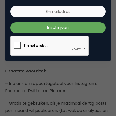
Bron: Later
Grootste voordeel:
– Inplan- én rapportagetool voor Instagram,
Facebook, Twitter en Pinterest
– Gratis te gebruiken, als je maximaal dertig posts
per maand wil publiceren. (Let wel: de analytics en