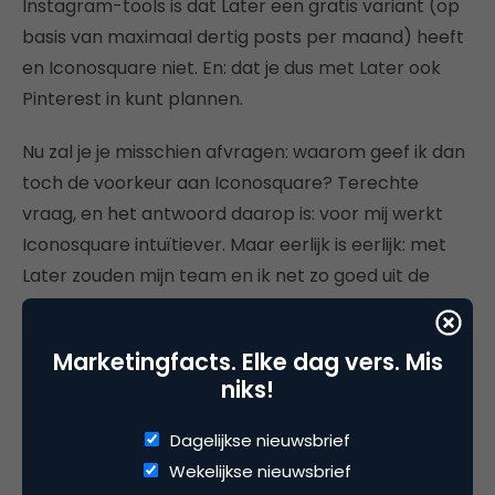
Instagram-tools is dat Later een gratis variant (op
basis van maximaal dertig posts per maand) heeft
en Iconosquare niet. En: dat je dus met Later ook
Pinterest in kunt plannen.
Nu zal je je misschien afvragen: waarom geef ik dan
toch de voorkeur aan Iconosquare? Terechte
vraag, en het antwoord daarop is: voor mij werkt
Iconosquare intuïtiever. Maar eerlijk is eerlijk: met
Later zouden mijn team en ik net zo goed uit de
voeten kunnen. Mijn tip zou dan ook zijn om allebei
deze tools een kans te geven en te kijken welke het
Marketingfacts. Elke dag vers. Mis
makkelijkst voor jou werkt.
niks!
Dagelijkse nieuwsbrief
Wekelijkse nieuwsbrief