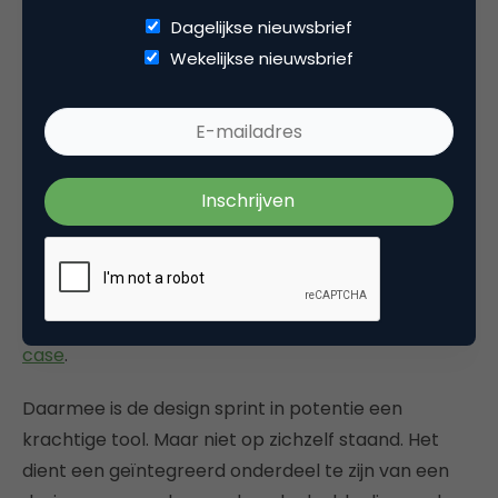
Dagelijkse nieuwsbrief
Design the right thing
Wekelijkse nieuwsbrief
Nu helpt een design sprint natuurlijk wel om de
organisatie te laten zien dat er bewijs is voor de
werking van je idee. Als je de sprint, en vooral de
voorbereiding ervan, slim aanpakt stelt het je in
staat meer informatie te halen uit het testen van
een prototype. Bijvoorbeeld door niet alleen
functionaliteit te toetsen,
maar ook de aannames
die ten grondslag liggen aan je idee
of
business
case
.
Daarmee is de design sprint in potentie een
krachtige tool. Maar niet op zichzelf staand. Het
dient een geïntegreerd onderdeel te zijn van een