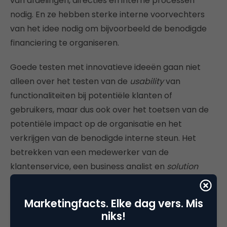
van afdelingen, directies en interne processen
nodig. En ze hebben sterke interne voorvechters
van het idee nodig om bijvoorbeeld de benodigde
financiering te organiseren.
Goede testen met innovatieve ideeën gaan niet
alleen over het testen van de
usability
van
functionaliteiten bij potentiële klanten of
gebruikers, maar dus ook over het toetsen van de
potentiële impact op de organisatie en het
verkrijgen van de benodigde interne steun. Het
betrekken van een medewerker van de
klantenservice, een business analist en
solution
architect
is wenselijk, maar onvoldoende om het
benodigde draagvlak te bewerkstelligen. Zowel
Marketingfacts. Elke dag vers. Mis
voorafgaand aan een sprint als erna is veel meer
niks!
werk noodzakelijk.