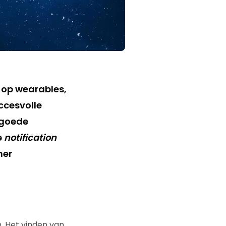
f op wearables,
ccesvolle
 goede
e
notification
mer
n. Het vinden van