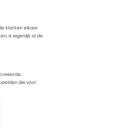
 de klanten elkaar
, is eigenlijk al de
ecreëerde,
beelden die voor