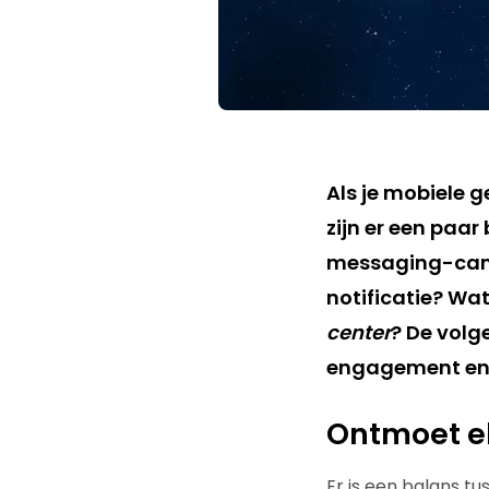
Als je mobiele g
zijn er een paar
messaging-camp
notificatie? Wat
center
? De volg
engagement en 
Ontmoet e
Er is een balans t