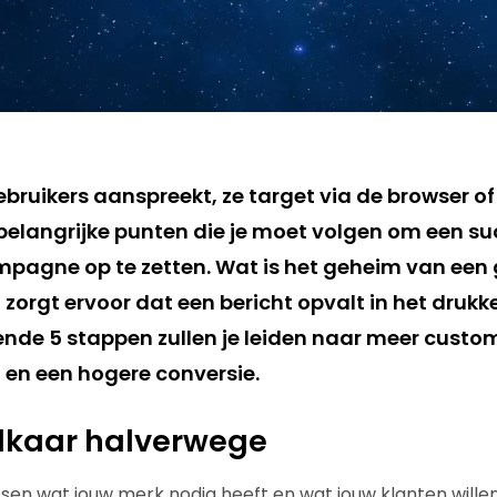
ebruikers aanspreekt, ze target via de browser o
 belangrijke punten die je moet volgen om een su
agne op te zetten. Wat is het geheim van een
 zorgt ervoor dat een bericht opvalt in het drukk
ende 5 stappen zullen je leiden naar meer custo
en een hogere conversie.
lkaar halverwege
ussen wat jouw merk nodig heeft en wat jouw klanten wille