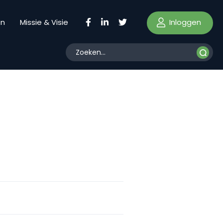
Inloggen
en
Missie & Visie