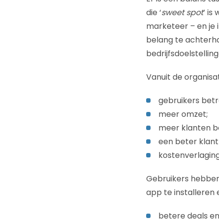
die ‘
sweet spot
’ is
marketeer – en je i
belang te achterha
bedrijfsdoelstellinge
Vanuit de organisa
gebruikers bet
meer omzet;
meer klanten b
een beter klan
kostenverlaging
Gebruikers hebben
app te installeren 
betere deals en 