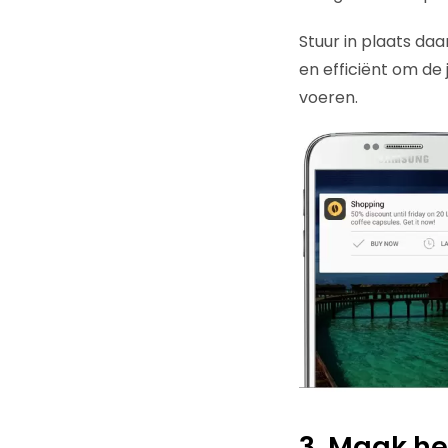
Stuur in plaats da
en efficiënt om de 
voeren.
​3. Maak he