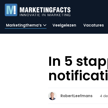
Marketingthema’s
Veelgelezen
Vacatures
In 5 sta
notificat
4 de
RobertLeefmans