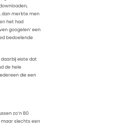
 downloaden,
n, dan merkte men
en het had
‘even googelen’ een
oed bedoelende
daarbij eiste dat
nd de hele
iedereen die een
ussen zo’n 80
 maar slechts een