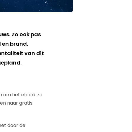
euws. Zo ook pas
 en brand,
taliteit van dit
gepland.
an om het ebook zo
en naar gratis
het door de