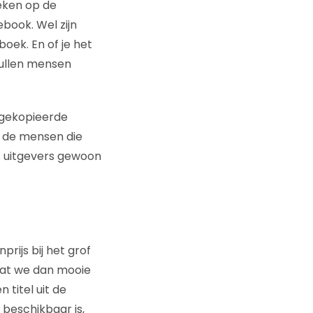
eken op de
book. Wel zijn
oek. En of je het
 zullen mensen
l gekopieerde
 de mensen die
s uitgevers gewoon
rijs bij het grof
dat we dan mooie
titel uit de
 beschikbaar is,