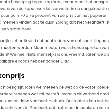
chte beveiliging tegen kopiëren, maar meer het aanspr
vens van de koper worden verwerkt in de aangekochte e
uur: zo’n 70 à 75 procent van de prijs van het papieren b
et, mensen vinden dat té duur. Zolang dat niet verandert,
 een gratis boek.
rlijk niet en ik vind dat aanbieders van dat soort illegaa
 moeten worden. Maar moeten we schande spreken van
en? Welnee. Niets menselijks is ons vreemd. Laten we al
aalbare ebooks hebben zonder DRM.
enprijs
och bezig zijn, laten we meteen de wet op de vaste boekenp
erdere redenen wat mij betreft, maar in dit verband om
 kunnen doen van boek + ebook. Dat laatste kan ook een 
de schrijver zijn. Een boek dat niet meer in papieren vorm