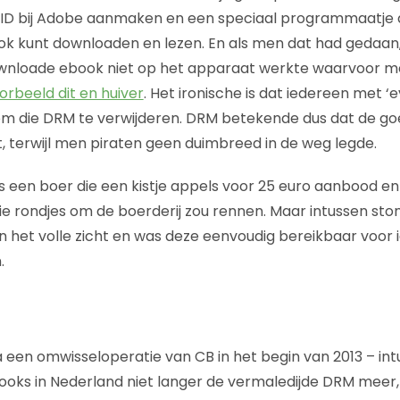
n ID bij Adobe aanmaken en een speciaal programmaatje
ook kunt downloaden en lezen. En als men dat had gedaa
wnloade ebook niet op het apparaat werkte waarvoor m
oorbeeld dit en huiver
. Het ironische is dat iedereen met 
 om die DRM te verwijderen. DRM betekende dus dat de g
t, terwijl men piraten geen duimbreed in de weg legde.
s een boer die een kistje appels voor 25 euro aanbood en 
ie rondjes om de boerderij zou rennen. Maar intussen sto
het volle zicht en was deze eenvoudig bereikbaar voor 
.
a een omwisseloperatie van CB in het begin van 2013 – int
oks in Nederland niet langer de vermaledijde DRM meer,