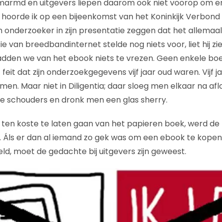
marmd en uitgevers liepen daarom ook niet voorop om er
 hoorde ik op een bijeenkomst van het Koninkijk Verbond
onderzoeker in zijn presentatie zeggen dat het allemaal 
e van breedbandinternet stelde nog niets voor, liet hij zi
hadden we van het ebook niets te vrezen. Geen enkele b
eit dat zijn onderzoekgegevens vijf jaar oud waren. Vijf ja
rmen. Maar niet in Diligentia; daar sloeg men elkaar na aflo
e schouders en dronk men een glas sherry.
ten koste te laten gaan van het papieren boek, werd de p
 Áls er dan al iemand zo gek was om een ebook te kopen,
ld, moet de gedachte bij uitgevers zijn geweest.