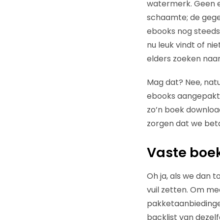
watermerk. Geen e
schaamte; de gege
ebooks nog steeds d
nu leuk vindt of ni
elders zoeken naar
Mag dat? Nee, natuu
ebooks aangepakt
zo’n boek download
zorgen dat we bet
Vaste boek
Oh ja, als we dan t
vuil zetten. Om me
pakketaanbiedingen
backlist van dezelf