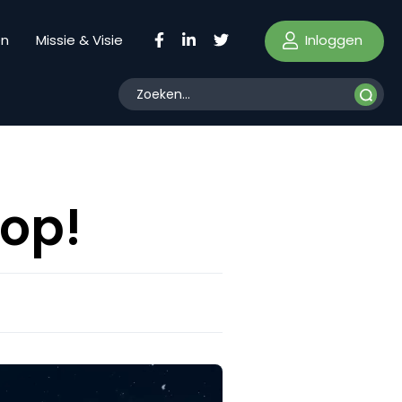
Inloggen
en
Missie & Visie
 op!