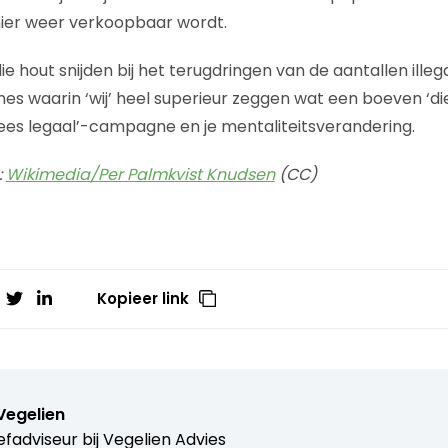
er weer verkoopbaar wordt.
ie hout snijden bij het terugdringen van de aantallen illeg
s waarin ‘wij’ heel superieur zeggen wat een boeven ‘die
 lees legaal’-campagne en je mentaliteitsverandering.
:
Wikimedia/Per Palmkvist Knudsen
(CC)
Kopieer link
Vegelien
efadviseur bij Vegelien Advies