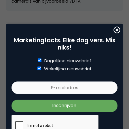
camera’s van bijvoorbeeld 7DTV.
Categorie
Marketingfacts. Elke dag vers. Mis
Commerce
Media
niks!
Dagelijkse nieuwsbrief
Wekelijkse nieuwsbrief
Plaats reactie
Je moet
ingelogd zijn op
om een reactie te
plaatsen.
Gerelateerde artikelen